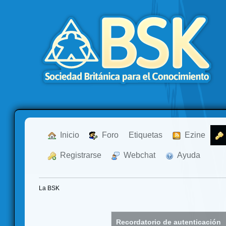
  Inicio
  Foro
Etiquetas
  Ezine
  Registrarse
  Webchat
  Ayuda
La BSK
Recordatorio de autenticación