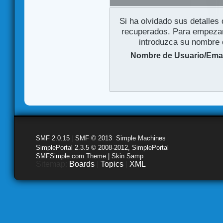
Si ha olvidado sus detalles
recuperados. Para empezar 
introduzca su nombre d
Nombre de Usuario/Emai
SMF 2.0.15
|
SMF © 2013
,
Simple Machines
SimplePortal 2.3.5 © 2008-2012, SimplePortal
SMFSimple.com Theme | Skin Samp
Sitemap:
Boards
|
Topics
|
XML