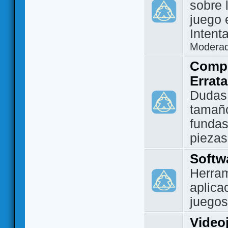
sobre 
juego 
Intent
Modera
Compo
Errat
Dudas
tamañ
fundas
piezas
Softw
Herram
aplica
juegos
Video