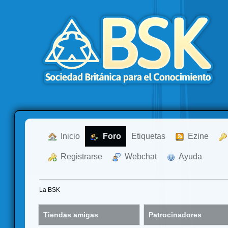
  Inicio
  Foro
Etiquetas
  Ezine
  Registrarse
  Webchat
  Ayuda
La BSK
Tiendas amigas
Patrocinadores