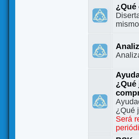
¿Qué 
Disert
mismo
Analiz
Analiz
Ayuda
¿Qué 
comp
Ayudad
¿Qué 
Será r
periód