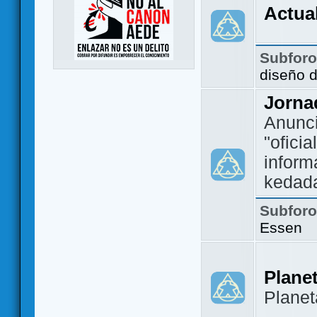
Actua
Subfor
diseño 
Jorna
Anunc
"ofici
inform
kedad
Subfor
Essen
Plane
Plane