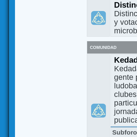
Disti
Distin
y vota
micro
COMUNIDAD
Keda
Kedada
gente 
ludoba
clubes
partic
jornad
public
Subfor