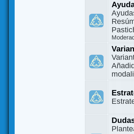
Ayuda
Ayuda
Resúm
Pastic
Modera
Varia
Varian
Añadi
modal
Estra
Estrat
Dudas
Plante