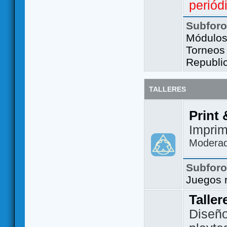
periód
Subfor
Módulos 
Torneos
Republi
TALLERES
Print 
Imprim
Modera
Subfor
Juegos 
Taller
Diseño