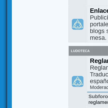
Enlac
Public
portal
blogs 
mesa.
LUDOTECA
Regla
Regla
Traduc
españo
Modera
Subfor
reglame