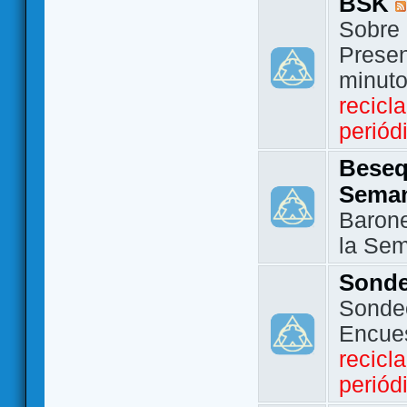
BSK
Sobre 
Presen
minut
recicl
periód
Beseq
Sema
Barone
la Se
Sond
Sondeo
Encue
recicl
periód