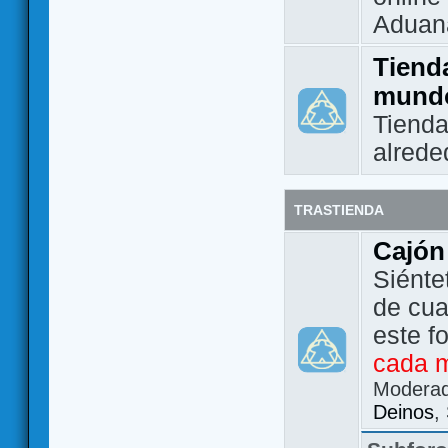
Aduan
Tienda
mund
Tienda
alrede
TRASTIENDA
Cajón
Siénte
de cua
este f
cada 
Modera
Deinos
,