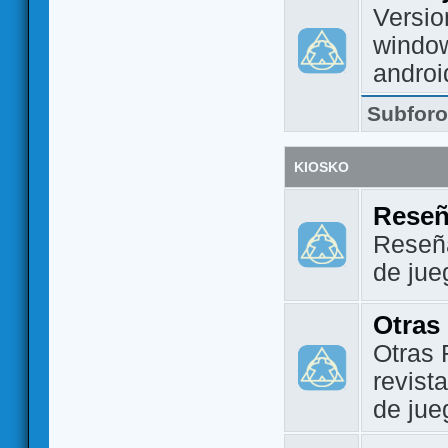
Versio
window
androi
Subfor
KIOSKO
Reseñ
Reseña
de jue
Otras
Otras 
revist
de jue