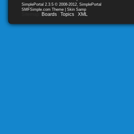
SimplePortal 2.3.5 © 2008-2012, SimplePortal
SMFSimple.com Theme | Skin Samp
Sitemap:
Boards
|
Topics
|
XML