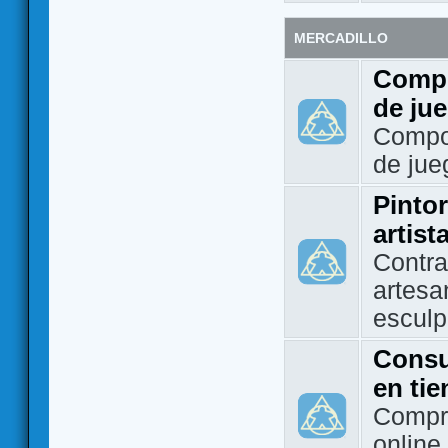
MERCADILLO
Compo
de ju
Compo
de jue
Pintor
artist
Contra
artesa
esculp
Consu
en ti
Compra
online 