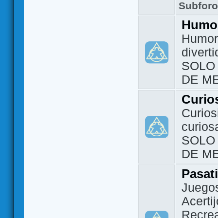
Subfor
Humo
Humor 
divert
SOLO
DE M
Curio
Curios
curios
SOLO
DE M
Pasat
Juegos
Acerti
Recrea