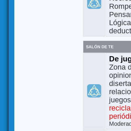
Rompe
Pensam
Lógic
deduct
SALÓN DE TE
De ju
Zona d
opinio
disert
relaci
juego
recicl
periód
Modera