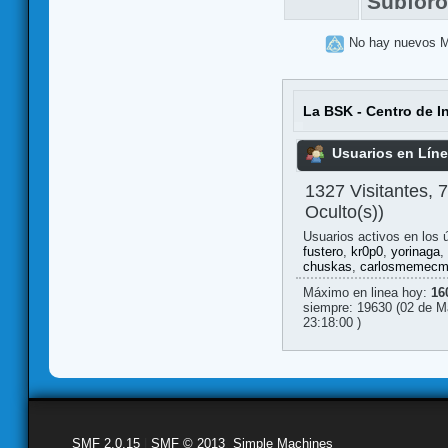
Subfor
No hay nuevos 
La BSK - Centro de I
Usuarios en Lín
1327 Visitantes, 
Oculto(s))
Usuarios activos en los 
fustero
,
kr0p0
,
yorinaga
,
chuskas
,
carlosmemec
Máximo en linea hoy:
16
siempre: 19630 (02 de M
23:18:00 )
SMF 2.0.15
|
SMF © 2013
,
Simple Machines