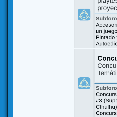
playte
proyec
Subfor
Accesor
un jueg
Pintado
Autoedi
Conc
Concu
Temát
Subfor
Concurs
#3 (Sup
Cthulhu)
Concurs