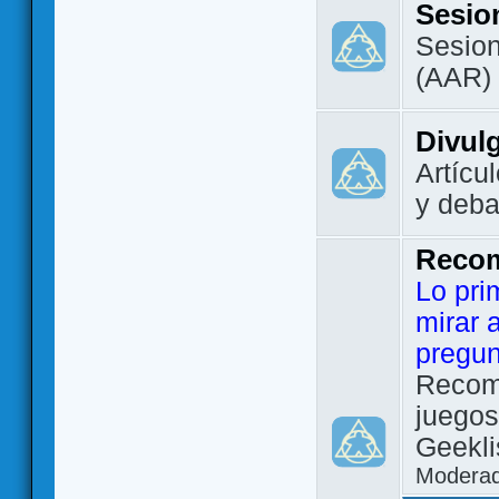
Sesio
Sesion
(AAR)
Divul
Artícu
y deba
Reco
Lo pri
mirar 
pregun
Recom
juegos
Geekli
Modera