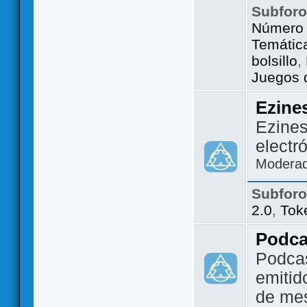
Subfor
Número 
Temátic
bolsillo
,
Juegos d
Ezine
Ezines
electr
Modera
Subfor
2.0
,
Tok
Podca
Podca
emitid
de me