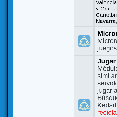
Valencia
y Grana
Cantabri
Navarra
Micro
Micror
juego
Jugar
Módulo
simila
servid
jugar 
Búsque
Kedada
recicl