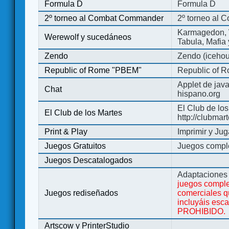
Formula D
Formula D
2º torneo al Combat Commander
2º torneo al
Karmagedon, W
Werewolf y sucedáneos
Tabula, Mafia
Zendo
Zendo (iceho
Republic of Rome "PBEM"
Republic of 
Applet de jav
Chat
hispano.org
El Club de los
El Club de los Martes
http://clubmar
Print & Play
Imprimir y Jug
Juegos Gratuitos
Juegos complet
Juegos Descatalogados
Adaptaciones 
juegos comple
Juegos rediseñados
comerciales q
incluyáis esc
PROHIBIDO.
Artscow y PrinterStudio