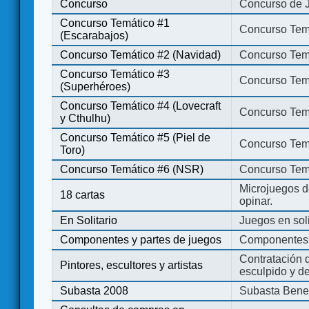
Concurso
Concurso de 
Concurso Temático #1
Concurso Temá
(Escarabajos)
Concurso Temático #2 (Navidad)
Concurso Tem
Concurso Temático #3
Concurso Tem
(Superhéroes)
Concurso Temático #4 (Lovecraft
Concurso Temá
y Cthulhu)
Concurso Temático #5 (Piel de
Concurso Temá
Toro)
Concurso Temático #6 (NSR)
Concurso Tem
Microjuegos d
18 cartas
opinar.
En Solitario
Juegos en soli
Componentes y partes de juegos
Componentes 
Contratación d
Pintores, escultores y artistas
esculpido y d
Subasta 2008
Subasta Bene