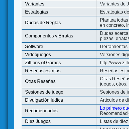
Variantes
Variantes de 
Estrategias
Estrategias d
Plantea todas
Dudas de Reglas
en concreto. 
Dudas acerca 
Componentes y Erratas
piezas, errata
Software
Herramientas 
Videojuegos
Versiones digi
Zillions of Games
http://www.zi
Reseñas escritas
Reseñas escri
Otras Reseñas 
Otras Reseñas
juegos, otros.
Sesiones de juego
Sesiones de 
Divulgación lúdica
Artículos de d
Lo primero qu
Recomendados
Recomendacion
Diez Juegos
Listas de die