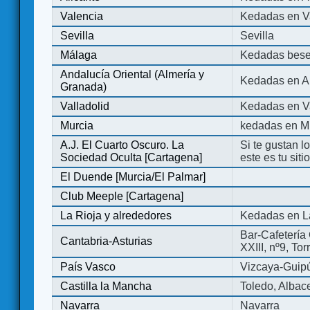
Valencia
Kedadas en V
Sevilla
Sevilla
Málaga
Kedadas bese
Andalucía Oriental (Almería y
Kedadas en An
Granada)
Valladolid
Kedadas en Va
Murcia
kedadas en M
A.J. El Cuarto Oscuro. La
Si te gustan l
Sociedad Oculta [Cartagena]
este es tu sit
El Duende [Murcia/El Palmar]
Club Meeple [Cartagena]
La Rioja y alrededores
Kedadas en L
Bar-Cafetería 
Cantabria-Asturias
XXIII, nº9, To
País Vasco
Vizcaya-Guip
Castilla la Mancha
Toledo, Albac
Navarra
Navarra