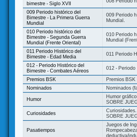
008 Periodo hi
bimestre - Siglo XVII
009 Periodo histórico del
009 Periodo hi
Bimestre - La Primera Guerra
Mundial.
Mundial
010 Periodo histórico del
010 Periodo h
Bimestre - Segunda Guerra
Mundial (Frent
Mundial (Frente Oriental)
011 Periodo Histórico del
011 Periodo H
Bimestre - Edad Media
012 - Periodo Histórico del
012 - Periodo
Bimestre - Combates Aéreos
Premios BSK
Premios BSK
Nominados
Nominados (fa
Humor gráfico
Humor
SOBRE JUEG
Curiosidades.
Curiosidades
SOBRE JUEG
Juegos de Ing
Pasatiempos
Rompecabezas
deductiva/indu