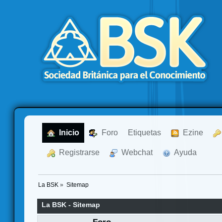
  Inicio
  Foro
Etiquetas
  Ezine
  Registrarse
  Webchat
  Ayuda
La BSK
»
Sitemap
La BSK - Sitemap