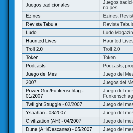
Juegos tradici
Juegos tradicionales
naipes.
Ezines
Ezines. Revist
Revista Tabula
Revista Tabul
Ludo
Ludo Magazi
Haunted Lives
Haunted Live
Troll 2.0
Troll 2.0
Token
Token
Podcasts
Podcasts, pro
Juego del Mes
Juego del Me
2007
Juegos del Me
Power Grid/Funkenschlag -
Juego del mes
01/2007
Funkenschlag 
Twilight Struggle - 02/2007
Juego del mes
Yspahan - 03/2007
Juego del me
Civilization (AH) - 04/2007
Juego del mes 
Dune (AH/Descartes) - 05/2007
Juego del me