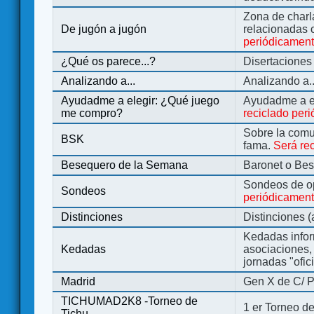
Zona de charl
De jugón a jugón
relacionadas 
periódicamen
¿Qué os parece...?
Disertaciones
Analizando a...
Analizando a..
Ayudadme a elegir: ¿Qué juego
Ayudadme a e
me compro?
reciclado per
Sobre la comu
BSK
fama.
Será re
Besequero de la Semana
Baronet o Be
Sondeos de o
Sondeos
periódicament
Distinciones
Distinciones 
Kedadas infor
Kedadas
asociaciones, 
jornadas "ofic
Madrid
Gen X de C/ P
TICHUMAD2K8 -Torneo de
1 er Torneo de
Tichu