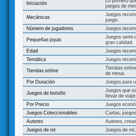
Lo primero que
Iniciación
juegos de mes
Juegos recome
Mecánicas
juego.
Número de jugadores
Juegos recom
Juegos semi-d
Pequeñas joyas
gran calidad.
Edad
Juegos recom
Temática
Juegos recom
Tiendas onli
Tiendas online
de mesa.
Por Duración
Juegos para u
Juegos que o
Juegos de bolsillo
llevar de viaje
Por Precio
Juegos económ
Juegos Coleccionables
Cartas, juego
Autores
Autores, crea
Juegos de rol
Juegos de rol,