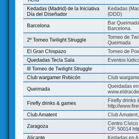
Kedadas (Madrid) de la Iniciativa
Kedadas (Madri
Día del Diseñador
(DDD)
Bar Queimada.
Barcelona
Barcelona.
Torneo de Twil
2º Torneo Twilight Struggle
Queimada
El Gran Chispazo
Torneo de Po
Quedadas Tecla Sala
Eventos lúdico
III Torneo de Twilight Struggle
Club wargamer Rvbicón
Club wargame
Queidadas en
Queimada
www.eldracde
Firefly drinks
Firefly drinks & games
http://www.fir
Club Amatent
Club Amatent,
Centro Cívico 
Zaragoza
CP: 50014 http
Alicante
Kedadas en Al