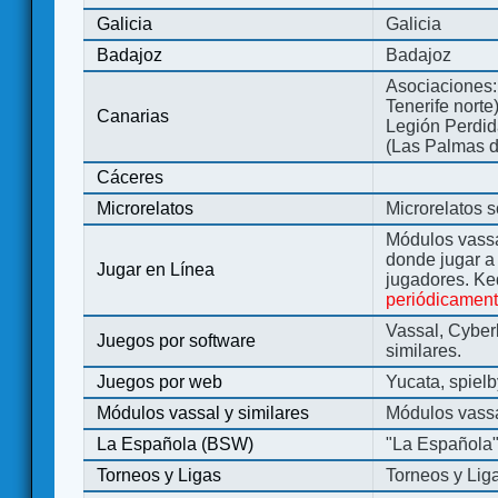
Galicia
Galicia
Badajoz
Badajoz
Asociaciones:
Tenerife norte
Canarias
Legión Perdida
(Las Palmas d
Cáceres
Microrelatos
Microrelatos 
Módulos vassa
donde jugar 
Jugar en Línea
jugadores. Ke
periódicamen
Vassal, Cyber
Juegos por software
similares.
Juegos por web
Yucata, spiel
Módulos vassal y similares
Módulos vassa
La Española (BSW)
"La Española
Torneos y Ligas
Torneos y Lig