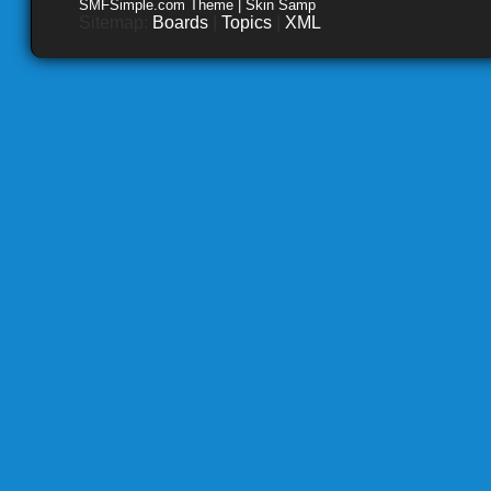
SMFSimple.com Theme | Skin Samp
Sitemap:
Boards
|
Topics
|
XML