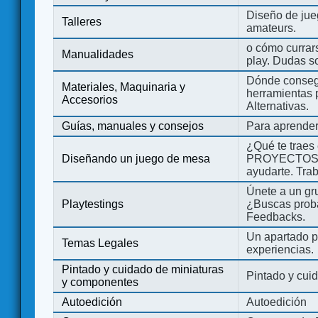
Diseño de jue
Talleres
amateurs.
o cómo currars
Manualidades
play. Dudas so
Dónde consegu
Materiales, Maquinaria y
herramientas 
Accesorios
Alternativas.
Guías, manuales y consejos
Para aprender
¿Qué te traes
Diseñando un juego de mesa
PROYECTOS co
ayudarte. Tra
Únete a un gru
Playtestings
¿Buscas probad
Feedbacks.
Un apartado pa
Temas Legales
experiencias.
Pintado y cuidado de miniaturas
Pintado y cui
y componentes
Autoedición
Autoedición