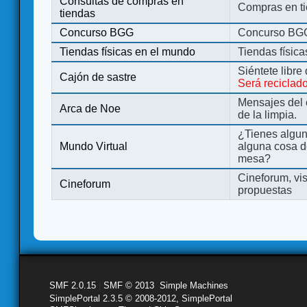
Consultas de compras en
Compras en ti
tiendas
Concurso BGG
Concurso BG
Tiendas físicas en el mundo
Tiendas físic
Siéntete libre
Cajón de sastre
Será reciclad
Mensajes del 
Arca de Noe
de la limpia.
¿Tienes algu
Mundo Virtual
alguna cosa d
mesa?
Cineforum, vis
Cineforum
propuestas
SMF 2.0.15
|
SMF © 2013
,
Simple Machines
SimplePortal 2.3.5 © 2008-2012, SimplePortal