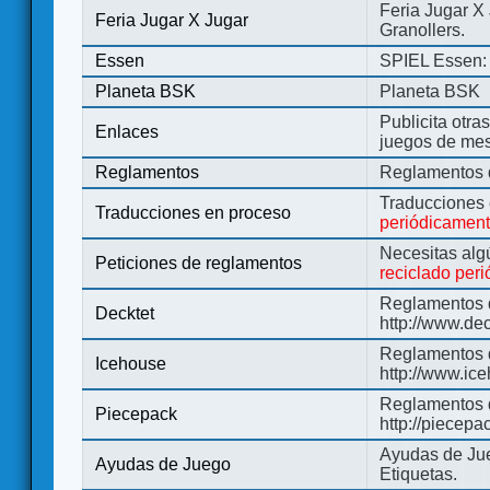
Feria Jugar X
Feria Jugar X Jugar
Granollers.
Essen
SPIEL Essen: 
Planeta BSK
Planeta BSK
Publicita otra
Enlaces
juegos de me
Reglamentos
Reglamentos d
Traducciones
Traducciones en proceso
periódicamen
Necesitas alg
Peticiones de reglamentos
reciclado per
Reglamentos d
Decktet
http://www.de
Reglamentos d
Icehouse
http://www.ic
Reglamentos 
Piecepack
http://piecepa
Ayudas de Jue
Ayudas de Juego
Etiquetas.