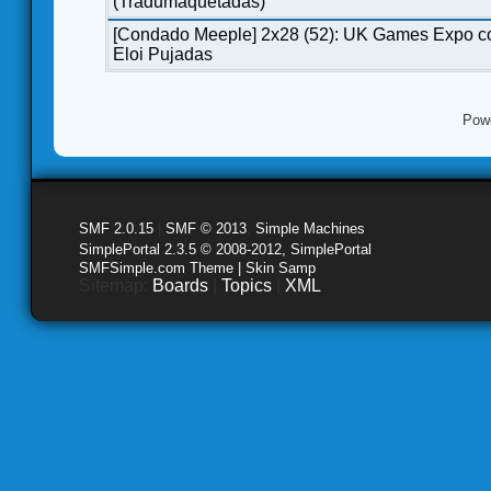
(Tradumaquetadas)
[Condado Meeple] 2x28 (52): UK Games Expo c
Eloi Pujadas
Pow
SMF 2.0.15
|
SMF © 2013
,
Simple Machines
SimplePortal 2.3.5 © 2008-2012, SimplePortal
SMFSimple.com Theme | Skin Samp
Sitemap:
Boards
|
Topics
|
XML