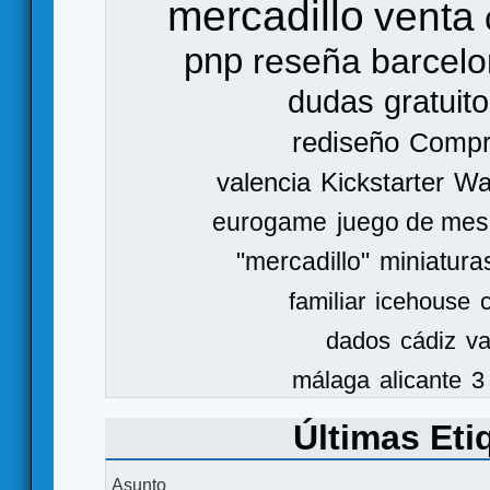
mercadillo
venta
pnp
reseña
barcel
dudas
gratuito
rediseño
Comp
valencia
Kickstarter
Wa
eurogame
juego de mes
"mercadillo"
miniatura
familiar
icehouse
dados
cádiz
va
málaga
alicante
3
Últimas Eti
Asunto