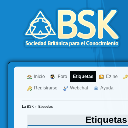
  Inicio
  Foro
Etiquetas
  Ezine
  Registrarse
  Webchat
  Ayuda
La BSK
»
Etiquetas
Etiqueta