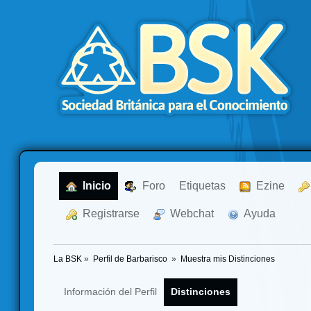
  Inicio
  Foro
Etiquetas
  Ezine
  Registrarse
  Webchat
  Ayuda
La BSK
»
Perfil de Barbarisco 
»
Muestra mis Distinciones
Información del Perfil
Distinciones