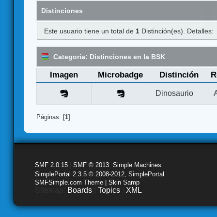
Distinciones
Este usuario tiene un total de
1
Distinción(es). Detalles:
Categoría: Distinciones en la BSK
Imagen
Microbadge
Distinción
R
Dinosaurio
Páginas: [
1
]
SMF 2.0.15
|
SMF © 2013
,
Simple Machines
SimplePortal 2.3.5 © 2008-2012, SimplePortal
SMFSimple.com Theme | Skin Samp
Sitemap:
Boards
|
Topics
|
XML