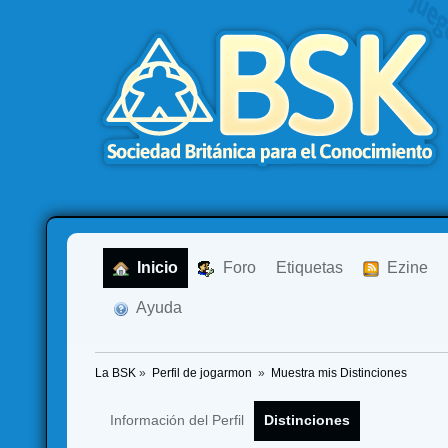
  Inicio
  Foro
Etiquetas
  Ezine
  Ayuda
La BSK
»
Perfil de jogarmon 
»
Muestra mis Distinciones
Información del Perfil
Distinciones