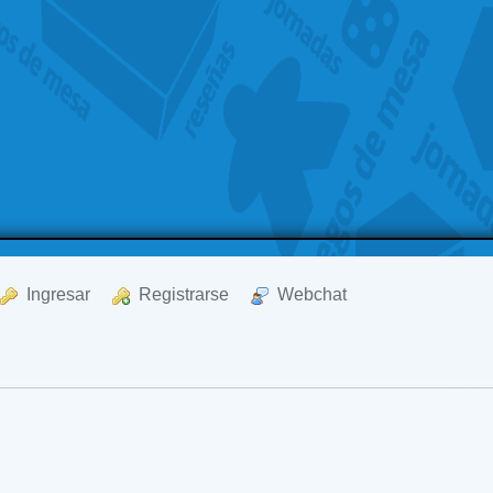
  Ingresar
  Registrarse
  Webchat