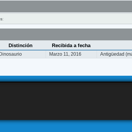
s:
Distinción
Recibida a fecha
Dinosaurio
Marzo 11, 2016
Antigüedad (má