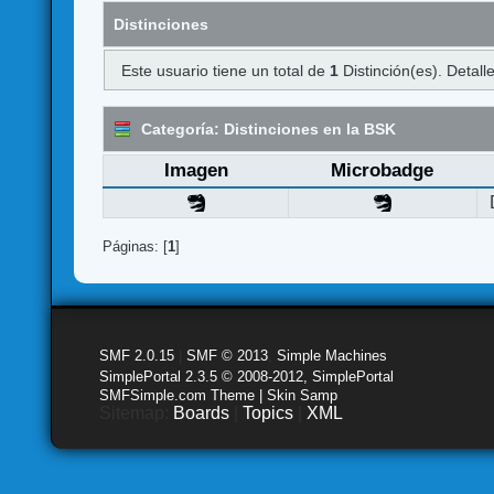
Distinciones
Este usuario tiene un total de
1
Distinción(es). Detalle
Categoría: Distinciones en la BSK
Imagen
Microbadge
Páginas: [
1
]
SMF 2.0.15
|
SMF © 2013
,
Simple Machines
SimplePortal 2.3.5 © 2008-2012, SimplePortal
SMFSimple.com Theme | Skin Samp
Sitemap:
Boards
|
Topics
|
XML