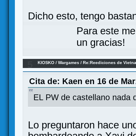
Dicho esto, tengo bastan
Para este me
un gracias!
5
KIOSKO
/
Wargames
/
Re:Reediciones de Vietna
¿Nostalgia o buenos juegos hoy día?
Cita de: Kaen en 16 de Mar
EL PW de castellano nada 
Lo preguntaron hace un
bombardeando a Xavi de