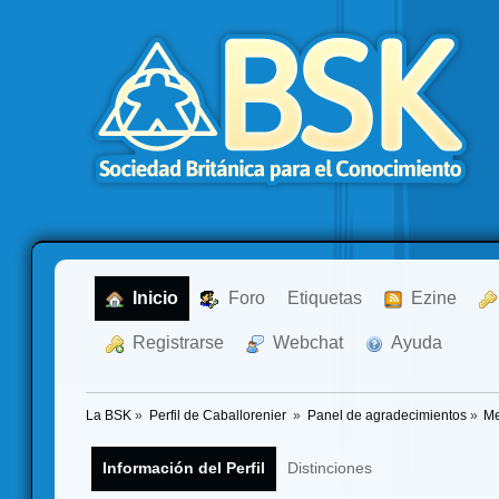
  Inicio
  Foro
Etiquetas
  Ezine
  Registrarse
  Webchat
  Ayuda
La BSK
»
Perfil de Caballorenier 
»
Panel de agradecimientos
»
Me
Información del Perfil
Distinciones