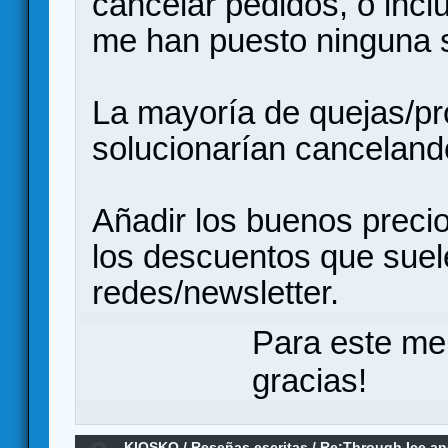
cancelar pedidos, o incl
me han puesto ninguna 
La mayoría de quejas/pr
solucionarían cancelando
Añadir los buenos preci
los descuentos que suel
redes/newsletter.
Para este me
gracias!
KIOSKO
/
Reseñas escritas
/
Re:Through Ice an