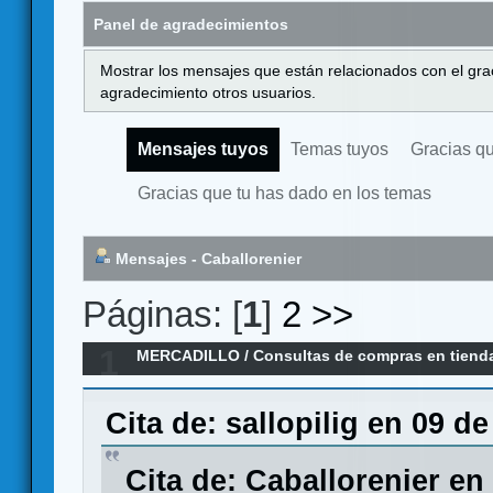
Panel de agradecimientos
Mostrar los mensajes que están relacionados con el gra
agradecimiento otros usuarios.
Mensajes tuyos
Temas tuyos
Gracias q
Gracias que tu has dado en los temas
Mensajes - Caballorenier
Páginas: [
1
]
2
>>
1
MERCADILLO
/
Consultas de compras en tiend
GAMES
Cita de: sallopilig en 09 d
Cita de: Caballorenier en