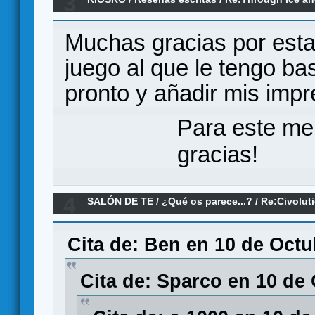
3
impresiones)
Muchas gracias por esta
juego al que le tengo ba
pronto y añadir mis imp
Para este me
gracias!
4
SALÓN DE TE
/
¿Qué os parece...?
/
Re:Civolut
Cita de: Ben en 10 de Octu
Cita de: Sparco en 10 de 