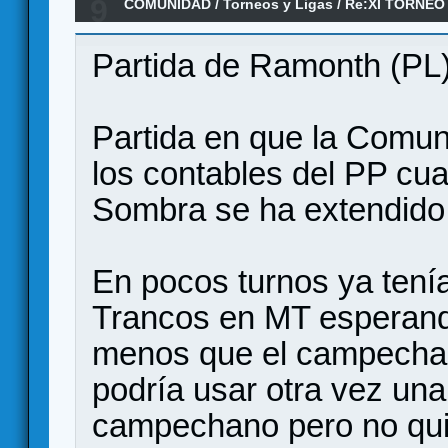
9
COMUNIDAD
/
Torneos y Ligas
/
Re:XI TORNEO
ANILLO/ Tercera ronda
Partida de Ramonth (PL)
Partida en que la Comun
los contables del PP cuan
Sombra se ha extendido
En pocos turnos ya tení
Trancos en MT esperando
menos que el campechan
podría usar otra vez un
campechano pero no quie