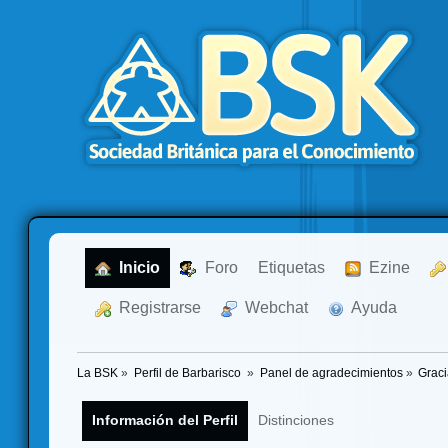
  Inicio
  Foro
Etiquetas
  Ezine
  Registrarse
  Webchat
  Ayuda
La BSK
»
Perfil de Barbarisco 
»
Panel de agradecimientos
»
Graci
Información del Perfil
Distinciones