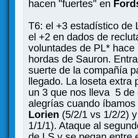
hacen "fuertes" en
Fords
T6: el +3 estadístico de
el +2 en dados de reclut
voluntades de PL* hace m
hordas de Sauron. Entrad
suerte de la compañía p
llegado. La loseta extra 
un 3 que nos lleva 5 de
alegrías cuando íbamos 
Lorien
(5/2/1 vs 1/2/2) 
1/1/1). Ataque al segund
de LS y se pegan entre e