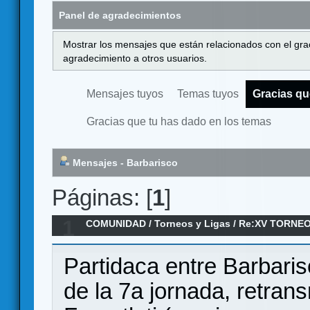
Panel de agradecimientos
Mostrar los mensajes que están relacionados con el gra
agradecimiento a otros usuarios.
Mensajes tuyos
Temas tuyos
Gracias qu
Gracias que tu has dado en los temas
Mensajes - Barbarisco
Páginas: [
1
]
1
COMUNIDAD
/
Torneos y Ligas
/
Re:XV TORNEO
ANILLO/ 7ª Ronda
Partidaca entre Barbari
de la 7a jornada, retran