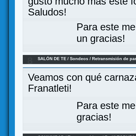
gustó mucho más este fo
Saludos!
Para este me
un gracias!
8
SALÓN DE TE
/
Sondeos
/
Retransmisión de par
Anillo - Ronda 2
Veamos con qué carnaza
Franatleti!
Para este me
gracias!