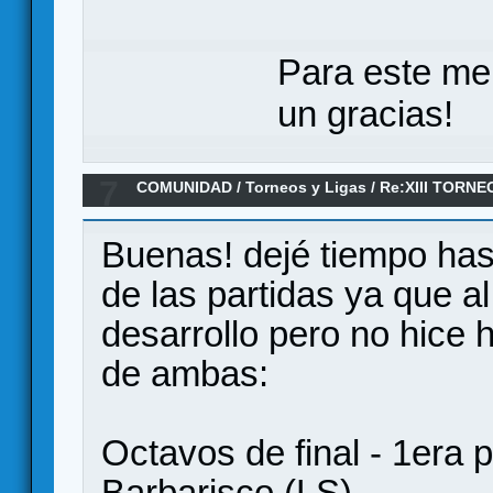
Para este me
un gracias!
7
COMUNIDAD
/
Torneos y Ligas
/
Re:XIII TORN
ANILLO/ Octavos de final
Buenas! dejé tiempo hast
de las partidas ya que a
desarrollo pero no hice
de ambas:
Octavos de final - 1era p
Barbarisco (LS)