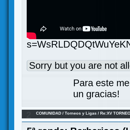
s=WsRLDQDQtWuYeKN
Sorry but you are not al
Para este me
un gracias!
2
COMUNIDAD
/
Torneos y Ligas
/
Re:XV TORNEO
ANILLO/ 5ª Ronda