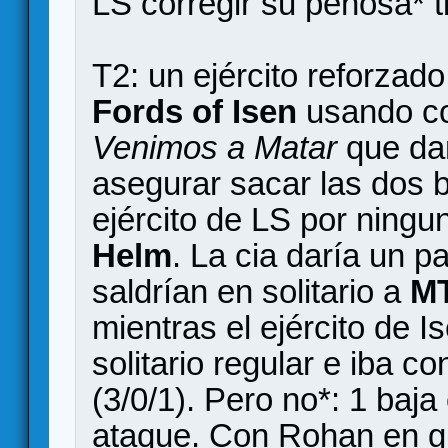
LS corregir su penosa* 
T2: un ejército reforzado
Fords of Isen
usando co
Venimos a Matar
que dar
asegurar sacar las dos b
ejército de LS por ningu
Helm
. La cia daría un 
saldrían en solitario a
M
mientras el ejército de 
solitario regular e iba c
(3/0/1). Pero no*: 1 baj
ataque. Con Rohan en gu