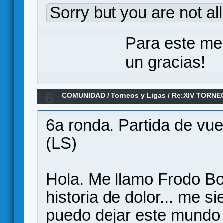
Sorry but you are not al
Para este me
un gracias!
6
COMUNIDAD
/
Torneos y Ligas
/
Re:XIV TORNE
ANILLO/ Jornada 6
6a ronda. Partida de vuel
(LS)
Hola. Me llamo Frodo Bo
historia de dolor... me s
puedo dejar este mundo s