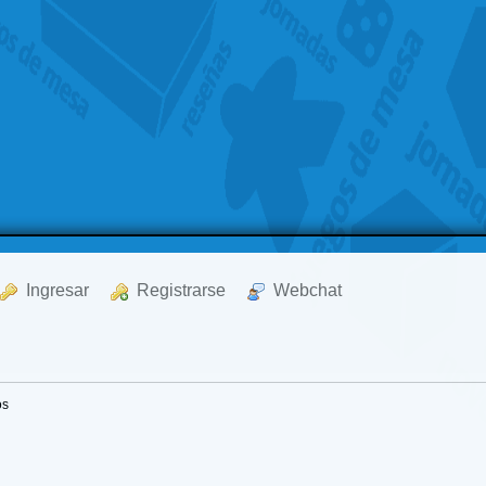
  Ingresar
  Registrarse
  Webchat
os