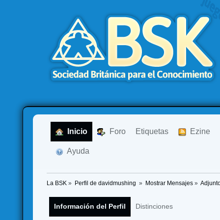
  Inicio
  Foro
Etiquetas
  Ezine
  Ayuda
La BSK
»
Perfil de davidmushing 
»
Mostrar Mensajes
»
Adjunt
Información del Perfil
Distinciones