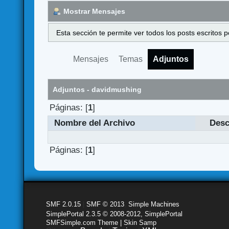
Mostrar Mensajes
Esta sección te permite ver todos los posts escritos
Mensajes
Temas
Adjuntos
Adjuntos - davidmushing
Páginas: [
1
]
Nombre del Archivo
Desc
Páginas: [
1
]
SMF 2.0.15
|
SMF © 2013
,
Simple Machines
SimplePortal 2.3.5 © 2008-2012, SimplePortal
SMFSimple.com Theme | Skin Samp