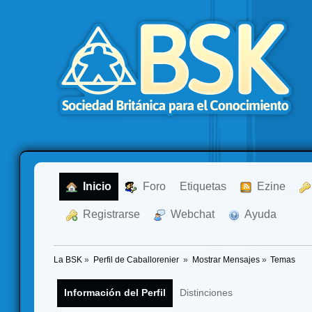
  Inicio
  Foro
Etiquetas
  Ezine
  Registrarse
  Webchat
  Ayuda
La BSK
»
Perfil de Caballorenier 
»
Mostrar Mensajes
»
Temas
Información del Perfil
Distinciones