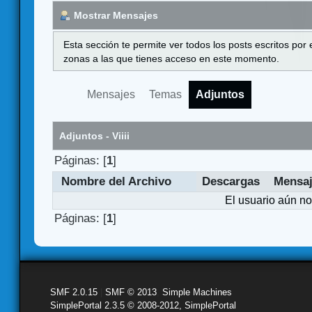
Mostrar Mensajes
Esta sección te permite ver todos los posts escritos por
zonas a las que tienes acceso en este momento.
Mensajes
Temas
Adjuntos
Adjuntos - Viiii
Páginas: [
1
]
Nombre del Archivo
Descargas
Mensa
El usuario aún no
Páginas: [
1
]
SMF 2.0.15
|
SMF © 2013
,
Simple Machines
SimplePortal 2.3.5 © 2008-2012, SimplePortal