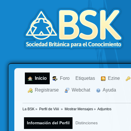
  Inicio
  Foro
Etiquetas
  Ezine
  Registrarse
  Webchat
  Ayuda
La BSK
»
Perfil de Viiii 
»
Mostrar Mensajes
»
Adjuntos
Información del Perfil
Distinciones