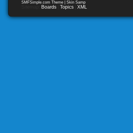
SMFSimple.com Theme | Skin Samp
Sitemap:
Boards
|
Topics
|
XML