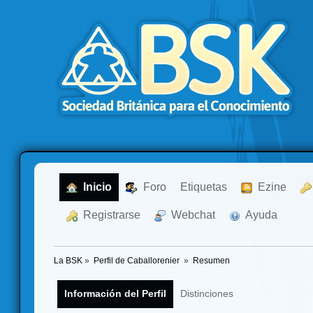
  Inicio
  Foro
Etiquetas
  Ezine
  Registrarse
  Webchat
  Ayuda
La BSK
»
Perfil de Caballorenier 
»
Resumen
Información del Perfil
Distinciones