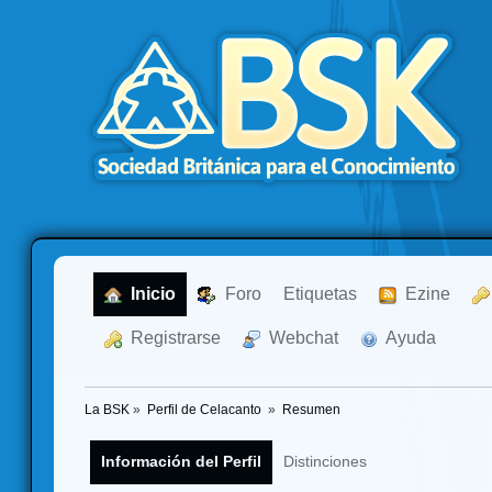
  Inicio
  Foro
Etiquetas
  Ezine
  Registrarse
  Webchat
  Ayuda
La BSK
»
Perfil de Celacanto 
»
Resumen
Información del Perfil
Distinciones