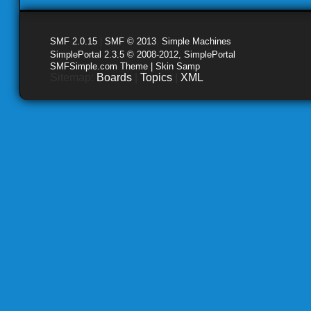
SMF 2.0.15
|
SMF © 2013
,
Simple Machines
SimplePortal 2.3.5 © 2008-2012, SimplePortal
SMFSimple.com Theme | Skin Samp
Sitemap:
Boards
|
Topics
|
XML