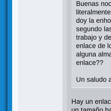
Buenas noch
literalment
doy la enho
segundo las
trabajo y d
enlace de l
alguna alma
enlace??
Un saludo a
Hay un enlac
un tamaño ba