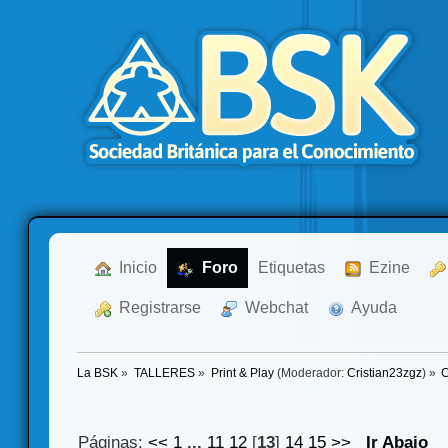
  Inicio
  Foro
Etiquetas
  Ezine
  Registrarse
  Webchat
  Ayuda
La BSK
»
TALLERES
»
Print & Play
(Moderador:
Cristian23zgz
) »
C
Páginas:
<<
1
...
11
12
[
13
]
14
15
>>
Ir Abajo