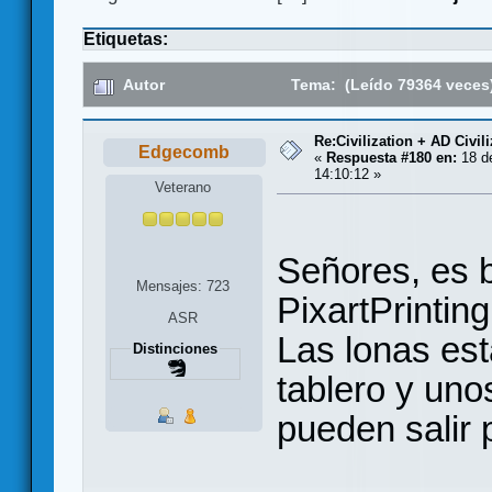
Etiquetas:
Autor
Tema: (Leído 79364 veces
Re:Civilization + AD Civi
Edgecomb
«
Respuesta #180 en:
18 de
14:10:12 »
Veterano
Señores, es 
Mensajes: 723
PixartPrinting
ASR
Las lonas est
Distinciones
tablero y un
pueden salir 