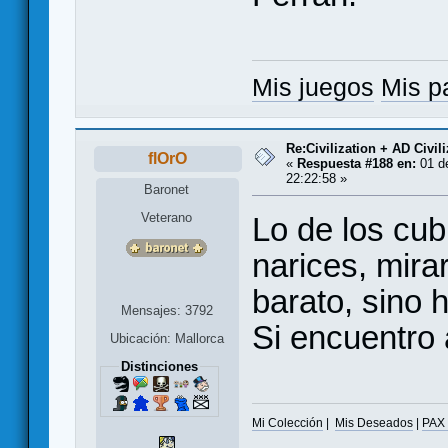
Mis juegos
Mis p
Re:Civilization + AD Civi
flOrO
«
Respuesta #188 en:
01 d
22:22:58 »
Baronet
Veterano
Lo de los cub
narices, mira
barato, sino 
Mensajes: 3792
Si encuentro 
Ubicación: Mallorca
Distinciones
Mi Colección
|
Mis Deseados
|
PAX