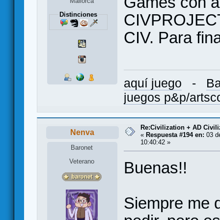
Games con ay
Mallorca
Distinciones
CIVPROJECT 
CIV. Para fin
aquí juego
-
Ba
juegos p&p/arts
Re:Civilization + AD Civi
Nenva
«
Respuesta #194 en:
03 de
10:40:42 »
Baronet
Veterano
Buenas!!
Siempre me d