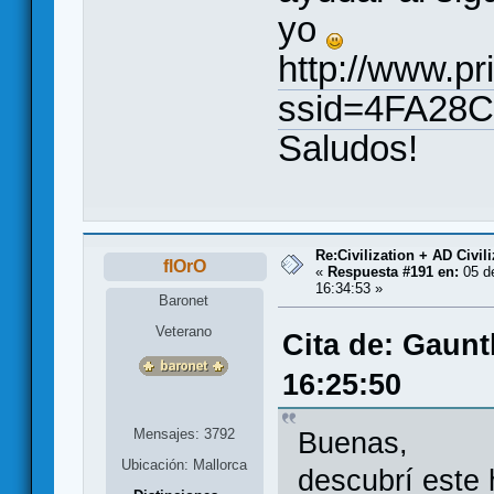
yo
http://www.p
ssid=4FA28
Saludos!
Re:Civilization + AD Civi
flOrO
«
Respuesta #191 en:
05 d
16:34:53 »
Baronet
Veterano
Cita de: Gaunt
16:25:50
Mensajes: 3792
Buenas,
Ubicación: Mallorca
descubrí este 