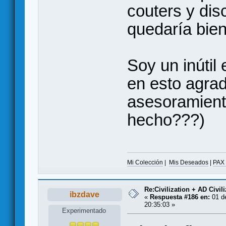
couters y dis
quedaría bien
Soy un inútil
en esto agrad
asesoramiento
hecho???)
Mi Colección
|
Mis Deseados
|
PAX
Re:Civilization + AD Civi
ibzdave
«
Respuesta #186 en:
01 d
20:35:03 »
Experimentado