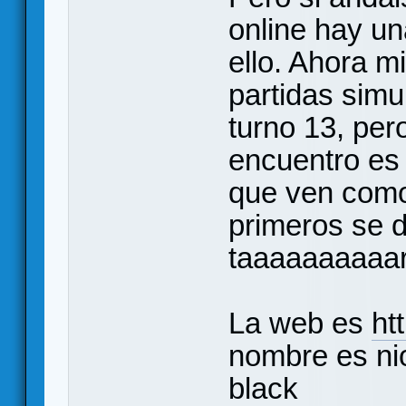
online hay u
ello. Ahora m
partidas simu
turno 13, per
encuentro es
que ven como
primeros se 
taaaaaaaaaar
La web es
ht
nombre es nio
black