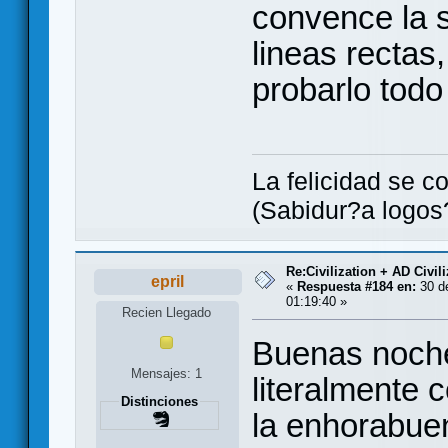
convence la s
lineas rectas
probarlo tod
La felicidad se c
(Sabidur?a logos?
Re:Civilization + AD Civi
epril
«
Respuesta #184 en:
30 de
01:19:40 »
Recien Llegado
Buenas noche
Mensajes: 1
literalmente 
Distinciones
la enhorabuen