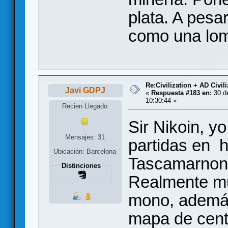
plata. A pesar
como una lom
Re:Civilization + AD Civi
Javi GDPJ
«
Respuesta #183 en:
30 de
10:30:44 »
Recien Llegado
Sir Nikoin, y
Mensajes: 31
partidas en
h
Ubicación: Barcelona
Tascamarnon
Distinciones
Realmente mu
mono, además
mapa de cent