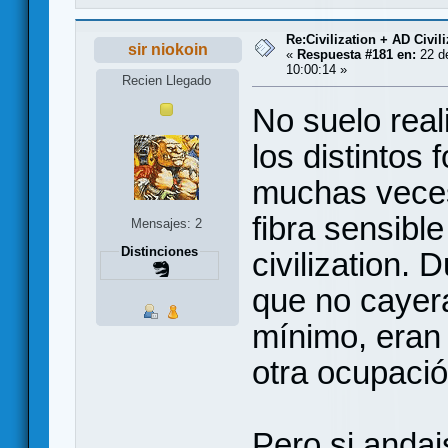
Re:Civilization + AD Civi
sir niokoin
«
Respuesta #181 en:
22 de
10:00:14 »
Recien Llegado
No suelo real
los distintos 
muchas veces
fibra sensible
Mensajes: 2
Distinciones
civilization. 
que no cayer
mínimo, eran
otra ocupació
Pero si andai