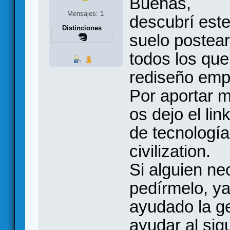
Buenas,
Mensajes: 1
descubrí est
Distinciones
suelo postear
todos los que
rediseño em
Por aportar m
os dejo el lin
de tecnologí
civilization.
Si alguien ne
pedírmelo, y
ayudado la ge
ayudar al sig