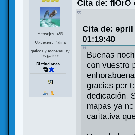
Cita de: flOrO 
Cita de: epri
Mensajes: 483
01:19:40
Ubicación: Palma
gaticos y monetes. ay
Buenas noche
los gaticos
con vuestro 
Distinciones
enhorabuena 
gracias por t
dedicación. S
mapas ya no 
caritativa q