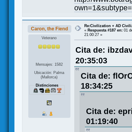
own=1&subtype=
Re:Civilization + AD Civi
Caron, the Fiend
«
Respuesta #187 en:
01 d
21:00:27 »
Veterano
Cita de: ibzda
20:35:03
Mensajes: 1582
Ubicación: Palma
Cita de: flOr
(Mallorca)
18:34:25
Distinciones
Cita de: epr
01:19:40