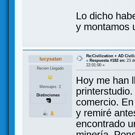
Lo dicho habe
y montamos u
Re:Civilization + AD Civi
lucysatan
«
Respuesta #182 en:
23 de
22:01:00 »
Recien Llegado
Hoy me han l
Mensajes: 2
printerstudio
Distinciones
comercio. En l
y remiré ante
encontrado un
minería. Pon