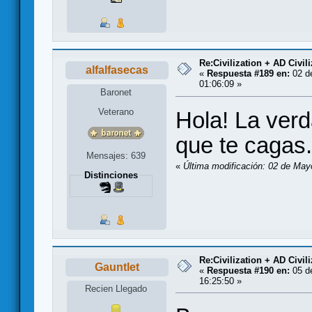
Re:Civilization + AD Civi
alfalfasecas
«
Respuesta #189 en:
02 d
01:06:09 »
Baronet
Veterano
Hola! La verd
que te cagas
Mensajes: 639
«
Última modificación: 02 de May
Distinciones
Re:Civilization + AD Civi
Gauntlet
«
Respuesta #190 en:
05 d
16:25:50 »
Recien Llegado