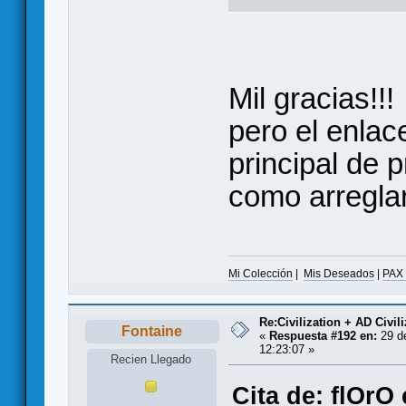
Mil gracias!!!
pero el enlac
principal de p
como arregla
Mi Colección
|
Mis Deseados
|
PAX
Re:Civilization + AD Civi
Fontaine
«
Respuesta #192 en:
29 d
12:23:07 »
Recien Llegado
Cita de: flOrO