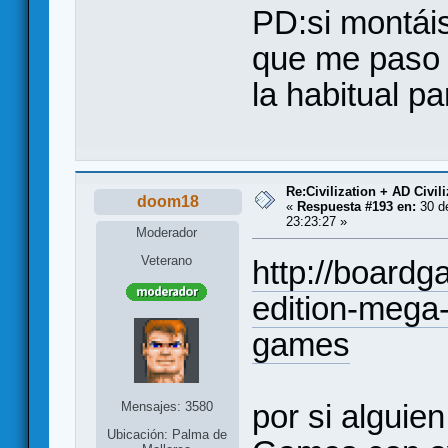
PD:si montái
que me pas
la habitual pa
Re:Civilization + AD Civi
doom18
«
Respuesta #193 en:
30 d
23:23:27 »
Moderador
Veterano
http://board
edition-mega-
games
por si alguie
Mensajes: 3580
Ubicación: Palma de