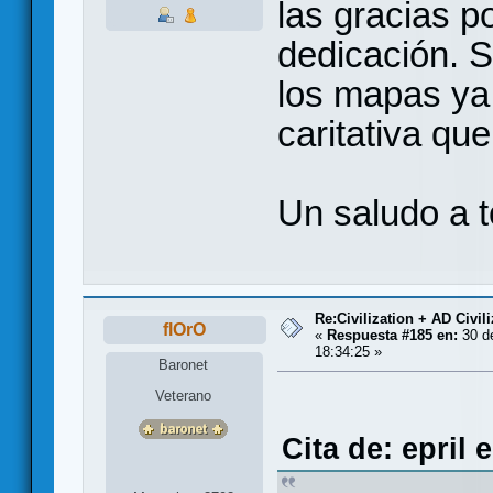
las gracias p
dedicación. S
los mapas ya 
caritativa qu
Un saludo a 
Re:Civilization + AD Civi
flOrO
«
Respuesta #185 en:
30 de
18:34:25 »
Baronet
Veterano
Cita de: epril 