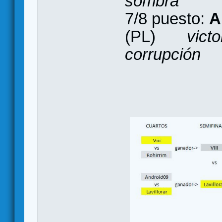
sombra
7/8 puesto:
A
(PL)
vict
corrupción