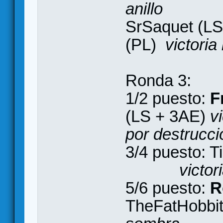
anillo
SrSaquet (L
(PL)
victoria
Ronda 3:
1/2 puesto:
F
(LS + 3AE)
v
por destrucció
3/4 puesto: T
victor
5/6 puesto:
R
TheFatHobbi