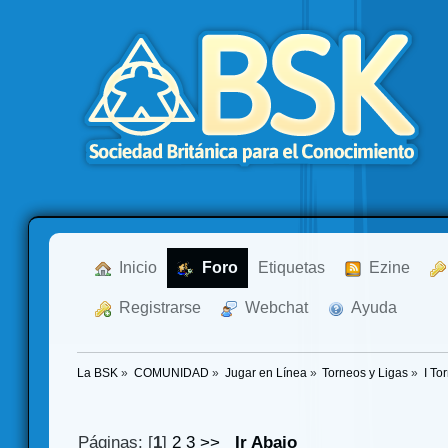
  Inicio
  Foro
Etiquetas
  Ezine
  Registrarse
  Webchat
  Ayuda
La BSK
»
COMUNIDAD
»
Jugar en Línea
»
Torneos y Ligas
»
I To
Páginas: [
1
]
2
3
>>
Ir Abajo