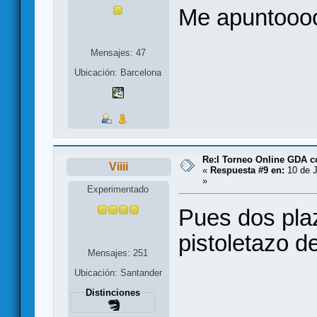
Me apuntooo
Mensajes: 47
Ubicación: Barcelona
Re:I Torneo Online GDA 
Viiii
«
Respuesta #9 en:
10 de J
»
Experimentado
Pues dos plaz
pistoletazo de
Mensajes: 251
Ubicación: Santander
Distinciones