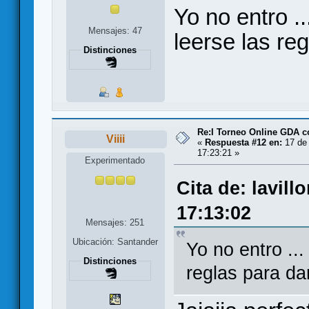
Yo no entro .
Mensajes: 47
leerse las re
Distinciones
Re:I Torneo Online GDA 
Viiii
«
Respuesta #12 en:
17 de 
17:23:21 »
Experimentado
Cita de: lavill
17:13:02
Mensajes: 251
Ubicación: Santander
Yo no entro ..
Distinciones
reglas para da