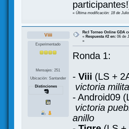
participantes!
«
Última modificación: 18 de Julio
Re:I Torneo Online GDA 
Viiii
«
Respuesta #2 en:
06 de J
»
Experimentado
Ronda 1:
Mensajes: 251
-
Viii
(LS + 2
Ubicación: Santander
victoria mili
Distinciones
- Android09 
victoria pueb
anillo
-
Tigre
(LS +