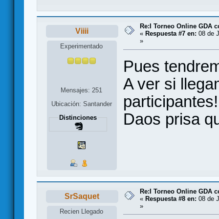
Re:I Torneo Online GDA 
Viiii
«
Respuesta #7 en:
08 de J
»
Experimentado
Pues tendrem
A ver si llega
Mensajes: 251
participantes!
Ubicación: Santander
Daos prisa qu
Distinciones
Re:I Torneo Online GDA 
SrSaquet
«
Respuesta #8 en:
08 de J
»
Recien Llegado