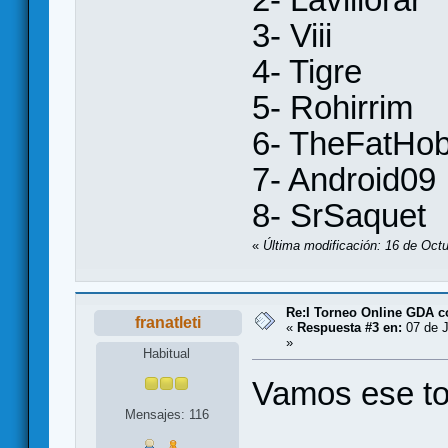
3- Viii
4- Tigre
5- Rohirrim
6- TheFatHob
7- Android09
8- SrSaquet
«
Última modificación: 16 de Octu
Re:I Torneo Online GDA 
franatleti
«
Respuesta #3 en:
07 de J
»
Habitual
Vamos ese to
Mensajes: 116