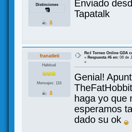
Enviado des
Distinciones
Tapatalk
Re:I Torneo Online GDA 
franatleti
«
Respuesta #6 en:
08 de J
»
Habitual
Genial! Apun
Mensajes: 116
TheFatHobbit
haga yo que 
esperamos ta
dado su ok