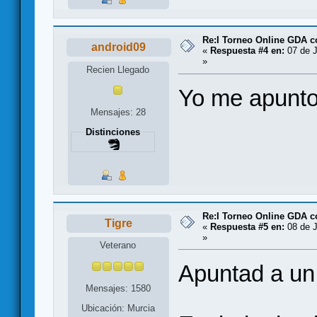
Re:I Torneo Online GDA 
android09
«
Respuesta #4 en:
07 de J
»
Recien Llegado
Yo me apunt
Mensajes: 28
Distinciones
Re:I Torneo Online GDA 
Tigre
«
Respuesta #5 en:
08 de J
»
Veterano
Apuntad a un 
Mensajes: 1580
Ubicación: Murcia