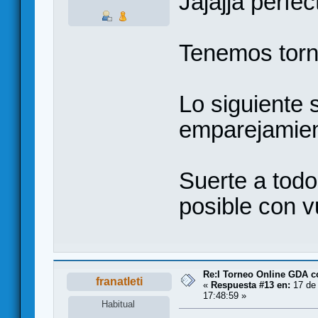
Jajajja perfec
Tenemos torn
Lo siguiente 
emparejamien
Suerte a todo
posible con v
Re:I Torneo Online GDA 
franatleti
«
Respuesta #13 en:
17 de 
17:48:59 »
Habitual