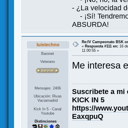
- ¿La velocidad d
- ¡Sí! Tendremos
ABSURDA!
Re:IV Campeonato BSK on
luistechno
«
Respuesta #111 en:
16 de
11:00:55 »
Baronet
Veterano
Me interesa e
Mensajes: 2406
Suscribete a mi 
Ubicación: Rivas
KICK IN 5
Vaciamadrid
https://www.yo
Kick In 5 - Canal
Youtube
EaxqpuQ
Distinciones