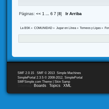
Páginas:
<<
1
...
6
7
[
8
]
Ir Arriba
La BSK
»
COMUNIDAD
»
Jugar en Línea
»
Torneos y Ligas
»
Fo
SMF 2.0.15
|
SMF © 2013
,
Simple Machines
SimplePortal 2.3.5 © 2008-2012, SimplePortal
SMFSimple.com Theme | Skin Samp
Sitemap:
Boards
|
Topics
|
XML