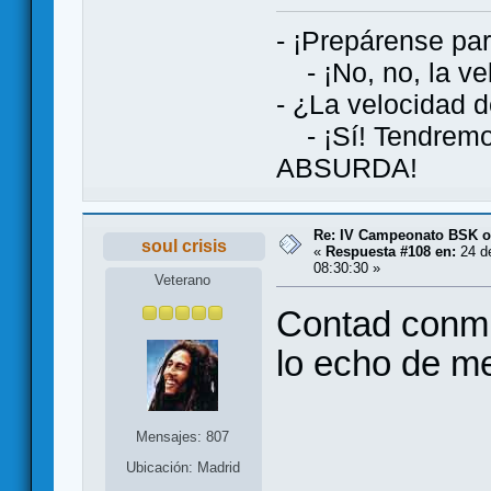
- ¡Prepárense par
- ¡No, no, la vel
- ¿La velocidad d
- ¡Sí! Tendremos
ABSURDA!
Re: IV Campeonato BSK o
soul crisis
«
Respuesta #108 en:
24 de
08:30:30 »
Veterano
Contad conmi
lo echo de m
Mensajes: 807
Ubicación: Madrid