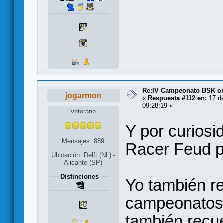
Re:IV Campeonato BSK on
jogarmon
«
Respuesta #112 en:
17 de
09:28:19 »
Veterano
Y por curiosi
Mensajes: 889
Racer Feud p
Ubicación: Delft (NL) -
Alicante (SP)
Distinciones
Yo también r
campeonatos 
también recu