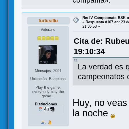
compañía».
Re: IV Campeonato BSK o
turlusiflu
«
Respuesta #107 en:
23 de
21:36:58 »
Veterano
Cita de: Rubeu
19:10:34
La verdad es q
Mensajes: 2091
campeonatos q
Ubicación: Barcelona
Play the game,
everybody play the
game...
Huy, no veas
Distinciones
la noche