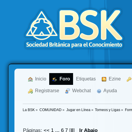
  Inicio
  Foro
Etiquetas
  Ezine
  Registrarse
  Webchat
  Ayuda
La BSK
»
COMUNIDAD
»
Jugar en Línea
»
Torneos y Ligas
»
For
Páginas:
<<
1
...
6
7
[
8
]
Ir Abajo