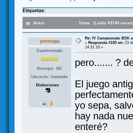
Etiquetas:
Autor
Tema: (Leído 43740 veces
Re: IV Campeonato BSK o
yorinaga
«
Respuesta #105 en:
23 de
14:31:10 »
Experimentado
pero....... ?
Mensajes: 382
Ubicación: Santander
El juego anti
Distinciones
perfectament
yo sepa, salv
hay nada nuev
enteré?