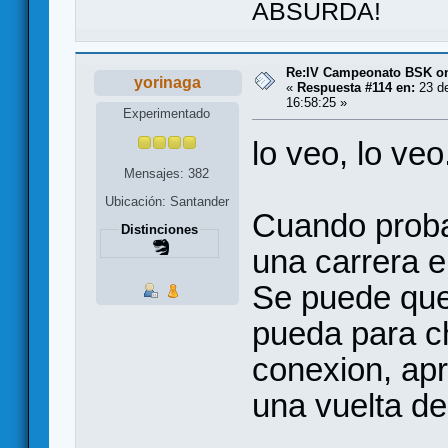
ABSURDA!
Re:IV Campeonato BSK on
yorinaga
«
Respuesta #114 en:
23 de
16:58:25 »
Experimentado
lo veo, lo veo.
Mensajes: 382
Ubicación: Santander
Cuando proba
Distinciones
una carrera e
Se puede que
pueda para c
conexion, ap
una vuelta de