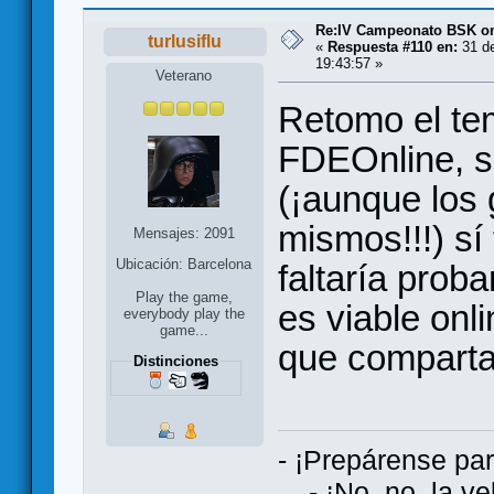
Re:IV Campeonato BSK on
turlusiflu
«
Respuesta #110 en:
31 de
19:43:57 »
Veterano
Retomo el te
FDEOnline, s
(¡aunque los 
mismos!!!) sí
Mensajes: 2091
Ubicación: Barcelona
faltaría prob
Play the game,
es viable onl
everybody play the
game...
que comparta
Distinciones
- ¡Prepárense par
- ¡No, no, la vel