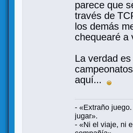
parece que s
través de TC
los demás met
chequearé a v
La verdad es 
campeonatos 
aquí...
- «Extraño juego
jugar».
- «Ni el viaje, ni