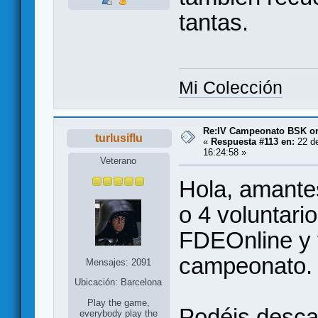
tantas.
Mi Colección
Re:IV Campeonato BSK on
turlusiflu
«
Respuesta #113 en:
22 de
16:24:58 »
Veterano
Hola, amantes
o 4 voluntari
FDEOnline y v
campeonato.
Mensajes: 2091
Ubicación: Barcelona
Play the game,
Podéis descar
everybody play the