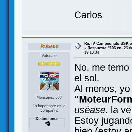
Carlos
Re: IV Campeonato BSK o
Rubeus
«
Respuesta #106 en:
23 de
19:10:34 »
Veterano
No, me temo 
el sol.
Al menos, yo
"MoteurFor
Mensajes: 563
Lo importante es la
uséase
, la v
compañía
Estoy jugand
Distinciones
bien (estoy a