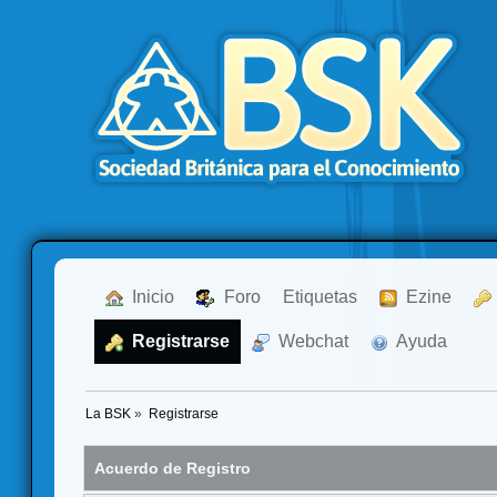
  Inicio
  Foro
Etiquetas
  Ezine
  Registrarse
  Webchat
  Ayuda
La BSK
»
Registrarse
Acuerdo de Registro