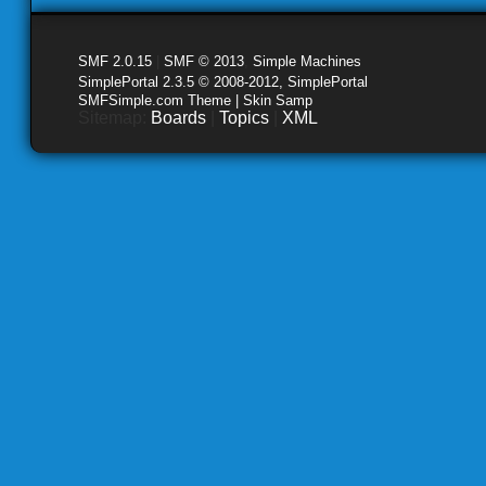
SMF 2.0.15
|
SMF © 2013
,
Simple Machines
SimplePortal 2.3.5 © 2008-2012, SimplePortal
SMFSimple.com Theme | Skin Samp
Sitemap:
Boards
|
Topics
|
XML