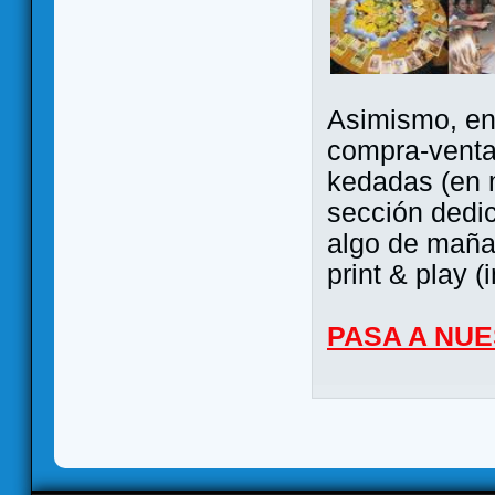
Asimismo, ent
compra-venta
kedadas (en 
sección dedi
algo de maña 
print & play (
PASA A NU