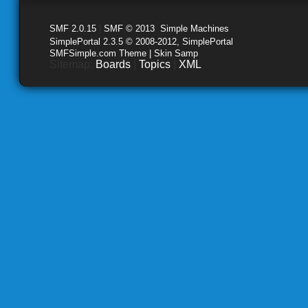
SMF 2.0.15
|
SMF © 2013
,
Simple Machines
SimplePortal 2.3.5 © 2008-2012, SimplePortal
SMFSimple.com Theme | Skin Samp
Sitemap:
Boards
|
Topics
|
XML