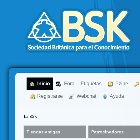
  Inicio
  Foro
Etiquetas
  Ezine
  Registrarse
  Webchat
  Ayuda
La BSK
Tiendas amigas
Patrocinadores