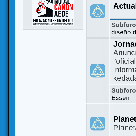
Actua
Subfor
diseño 
Jorna
Anunc
"ofici
inform
kedad
Subfor
Essen
Plane
Plane