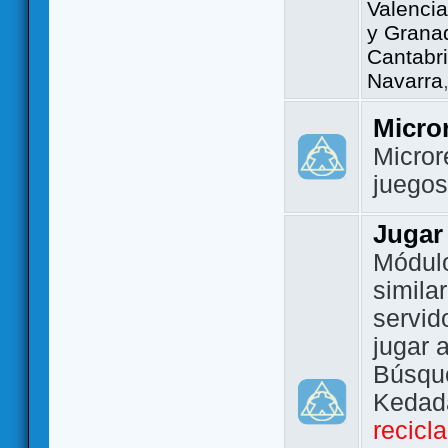
Valencia
y Grana
Cantabri
Navarra
Micro
Micror
juego
Jugar
Módulo
simila
servid
jugar 
Búsque
Kedada
recicl