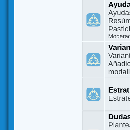
Ayuda
Ayuda
Resúm
Pastic
Modera
Varia
Varian
Añadi
modal
Estra
Estrat
Dudas
Plante