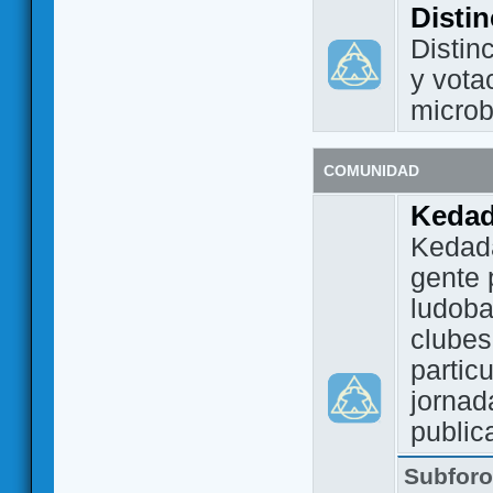
Disti
Distin
y vota
micro
COMUNIDAD
Keda
Kedada
gente 
ludoba
clubes
partic
jornad
public
Subfor