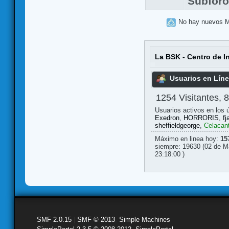
Subfor
No hay nuevos 
La BSK - Centro de I
Usuarios en Lín
1254 Visitantes, 
Usuarios activos en los 
Exedron
,
HORRORIS
,
fj
sheffieldgeorge
,
Celacan
Máximo en linea hoy:
15
siempre: 19630 (02 de M
23:18:00 )
SMF 2.0.15
|
SMF © 2013
,
Simple Machines