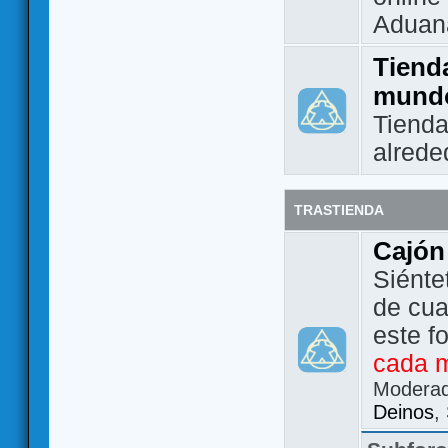
Aduan
Tienda
mund
Tienda
alrede
TRASTIENDA
Cajón
Siénte
de cua
este f
cada 
Modera
Deinos
,