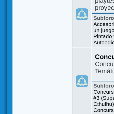
playte
proyec
Subfor
Accesor
un jueg
Pintado
Autoedi
Conc
Concu
Temát
Subfor
Concurs
#3 (Sup
Cthulhu)
Concurs