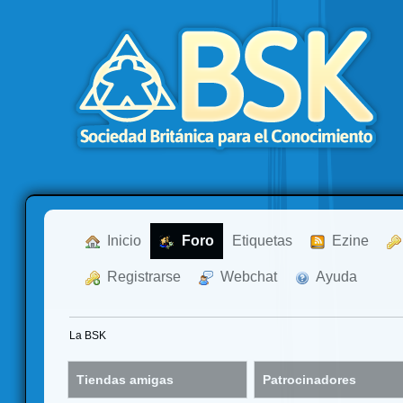
  Inicio
  Foro
Etiquetas
  Ezine
  Registrarse
  Webchat
  Ayuda
La BSK
Tiendas amigas
Patrocinadores