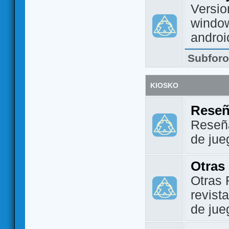
Versio
window
androi
Subfor
KIOSKO
Reseñ
Reseña
de jue
Otras
Otras 
revist
de jue