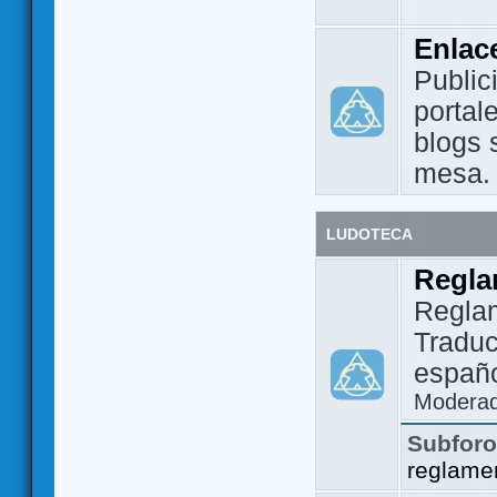
Enlac
Public
portal
blogs 
mesa.
LUDOTECA
Regla
Regla
Traduc
españo
Modera
Subfor
reglame