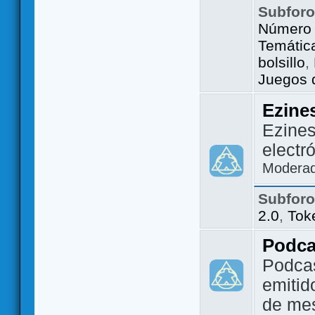
Subfor
Número 
Temátic
bolsillo
,
Juegos d
Ezine
Ezines
electr
Modera
Subfor
2.0
,
Tok
Podca
Podca
emitid
de me