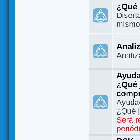
¿Qué 
Disert
mismo
Analiz
Analiz
Ayuda
¿Qué 
comp
Ayudad
¿Qué 
Será r
periód