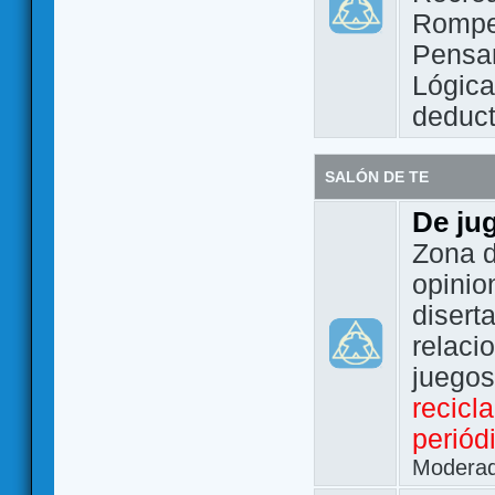
Rompe
Pensam
Lógic
deduct
SALÓN DE TE
De ju
Zona d
opinio
disert
relaci
juego
recicl
periód
Modera