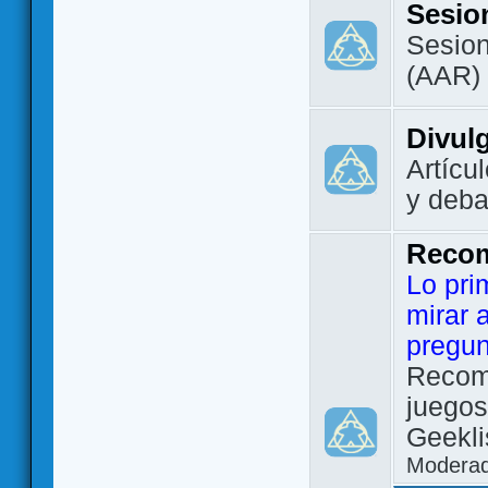
Sesio
Sesion
(AAR)
Divul
Artícu
y deba
Reco
Lo pri
mirar 
pregun
Recom
juegos
Geekli
Modera