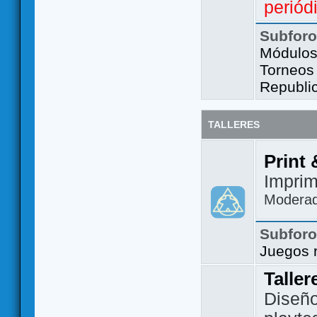
periód
Subfor
Módulos 
Torneos
Republi
TALLERES
Print 
Imprim
Modera
Subfor
Juegos 
Taller
Diseño