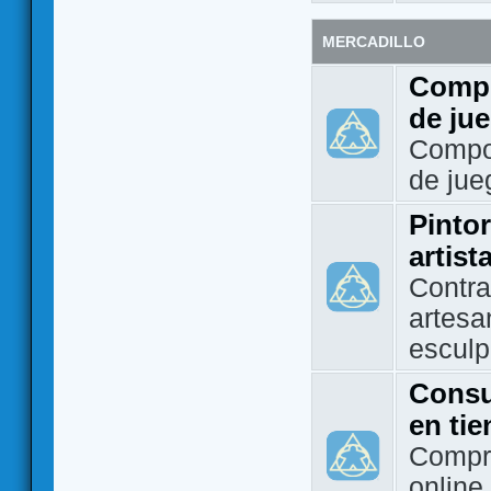
MERCADILLO
Compo
de ju
Compo
de jue
Pintor
artist
Contra
artesa
esculp
Consu
en ti
Compra
online 