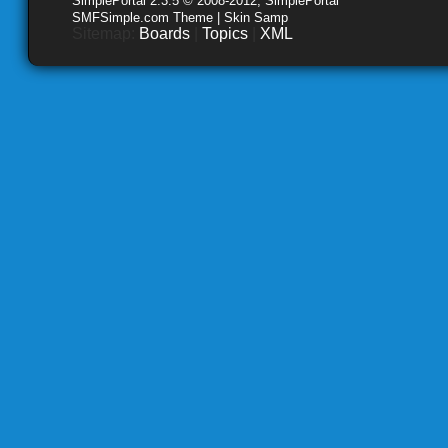
SimplePortal 2.3.5 © 2008-2012, SimplePortal
SMFSimple.com Theme | Skin Samp
Sitemap:
Boards
|
Topics
|
XML