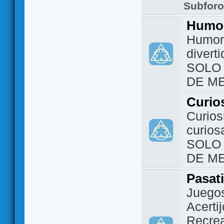
Subfor
Humo
Humor 
divert
SOLO
DE M
Curio
Curios
curios
SOLO
DE M
Pasat
Juegos
Acerti
Recrea