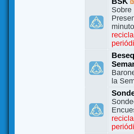
BSK
Sobre 
Presen
minut
recicl
periód
Beseq
Sema
Barone
la Se
Sond
Sondeo
Encue
recicl
periód