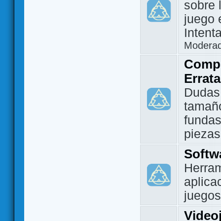
sobre 
juego 
Intent
Modera
Compo
Errat
Dudas
tamañ
fundas
piezas
Softw
Herram
aplica
juegos
Video