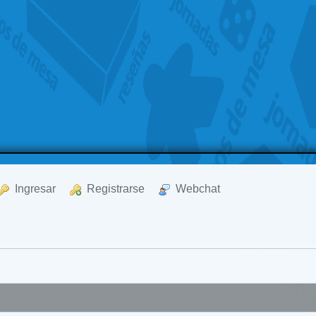
  Ingresar
  Registrarse
  Webchat