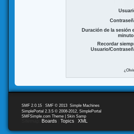
Usuari
Contraseñ
Duración de la sesión 
minuto
Recordar siemp
Usuario/Contraseñ
¿Olvi
SMF 2.0.15
|
SMF © 2013
,
Simple Machines
SimplePortal 2.3.5 © 2008-2012, SimplePortal
SMFSimple.com Theme | Skin Samp
Sitemap:
Boards
|
Topics
|
XML