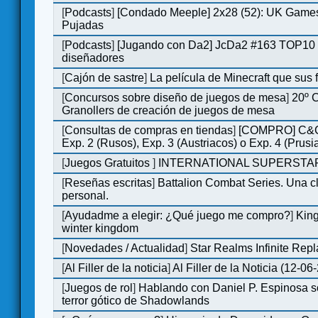
[
Podcasts
]
[Condado Meeple] 2x28 (52): UK Games
Pujadas
[
Podcasts
]
[Jugando con Da2] JcDa2 #163 TOP10 
diseñadores
[
Cajón de sastre
]
La película de Minecraft que sus 
[
Concursos sobre diseño de juegos de mesa
]
20º 
Granollers de creación de juegos de mesa
[
Consultas de compras en tiendas
]
[COMPRO] C&C
Exp. 2 (Rusos), Exp. 3 (Austriacos) o Exp. 4 (Prusi
[
Juegos Gratuitos
]
INTERNATIONAL SUPERSTAR
[
Reseñas escritas
]
Battalion Combat Series. Una cl
personal.
[
Ayudadme a elegir: ¿Qué juego me compro?
]
King
winter kingdom
[
Novedades / Actualidad
]
Star Realms Infinite Repl
[
Al Filler de la noticia
]
Al Filler de la Noticia (12-06
[
Juegos de rol
]
Hablando con Daniel P. Espinosa s
terror gótico de Shadowlands