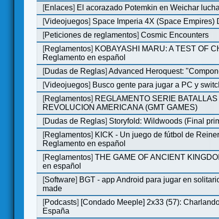
[
Enlaces
]
El acorazado Potemkin en Weichar lucha
[
Videojuegos
]
Space Imperia 4X (Space Empires) D
[
Peticiones de reglamentos
]
Cosmic Encounters
[
Reglamentos
]
KOBAYASHI MARU: A TEST OF 
Reglamento en español
[
Dudas de Reglas
]
Advanced Heroquest: "Compone
[
Videojuegos
]
Busco gente para jugar a PC y switc
[
Reglamentos
]
REGLAMENTO SERIE BATALLAS 
REVOLUCION AMERICANA (GMT GAMES)
[
Dudas de Reglas
]
Storyfold: Wildwoods (Final prim
[
Reglamentos
]
KICK - Un juego de fútbol de Reiner
Reglamento en español
[
Reglamentos
]
THE GAME OF ANCIENT KINGDOM
en español
[
Software
]
BGT - app Android para jugar en solitari
made
[
Podcasts
]
[Condado Meeple] 2x33 (57): Charlan
España