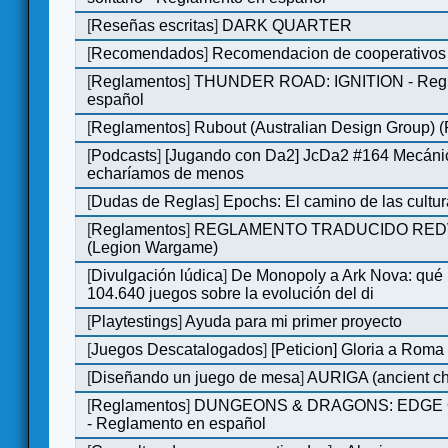
[
Reseñas escritas
]
DARK QUARTER
[
Recomendados
]
Recomendacion de cooperativos 
[
Reglamentos
]
THUNDER ROAD: IGNITION - Regl
español
[
Reglamentos
]
Rubout (Australian Design Group) 
[
Podcasts
]
[Jugando con Da2] JcDa2 #164 Mecáni
echaríamos de menos
[
Dudas de Reglas
]
Epochs: El camino de las cultu
[
Reglamentos
]
REGLAMENTO TRADUCIDO RED
(Legion Wargame)
[
Divulgación lúdica
]
De Monopoly a Ark Nova: qué
104.640 juegos sobre la evolución del di
[
Playtestings
]
Ayuda para mi primer proyecto
[
Juegos Descatalogados
]
[Peticion] Gloria a Roma
[
Diseñando un juego de mesa
]
AURIGA (ancient cha
[
Reglamentos
]
DUNGEONS & DRAGONS: EDGE 
- Reglamento en español