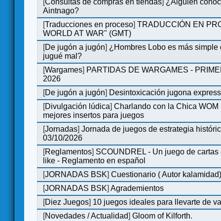
[
Consultas de compras en tiendas
]
¿Alguien conoce
Aintnago?
[
Traducciones en proceso
]
TRADUCCIÓN EN PRO
WORLD AT WAR" (GMT)
[
De jugón a jugón
]
¿Hombres Lobo es más simple q
jugué mal?
[
Wargames
]
PARTIDAS DE WARGAMES - PRIM
2026
[
De jugón a jugón
]
Desintoxicación jugona expres
[
Divulgación lúdica
]
Charlando con la Chica WOM | 
mejores insertos para juegos
[
Jornadas
]
Jornada de juegos de estrategia históri
03/10/2026
[
Reglamentos
]
SCOUNDREL - Un juego de cartas en
like - Reglamento en español
[
JORNADAS BSK
]
Cuestionario ( Autor kalamidad
[
JORNADAS BSK
]
Agrademientos
[
Diez Juegos
]
10 juegos ideales para llevarte de 
[
Novedades / Actualidad
]
Gloom of Kilforth.