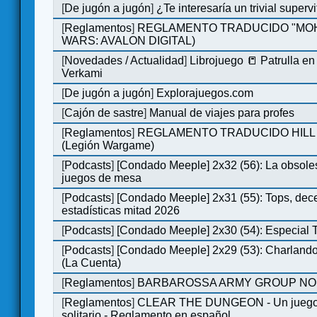
[
De jugón a jugón
]
¿Te interesaría un trivial super
[
Reglamentos
]
REGLAMENTO TRADUCIDO "MOH
WARS: AVALON DIGITAL)
[
Novedades / Actualidad
]
Librojuego 📒 Patrulla en
Verkami
[
De jugón a jugón
]
Explorajuegos.com
[
Cajón de sastre
]
Manual de viajes para profes
[
Reglamentos
]
REGLAMENTO TRADUCIDO HILL
(Legión Wargame)
[
Podcasts
]
[Condado Meeple] 2x32 (56): La obsole
juegos de mesa
[
Podcasts
]
[Condado Meeple] 2x31 (55): Tops, dec
estadísticas mitad 2026
[
Podcasts
]
[Condado Meeple] 2x30 (54): Especial
[
Podcasts
]
[Condado Meeple] 2x29 (53): Charlando
(La Cuenta)
[
Reglamentos
]
BARBAROSSA ARMY GROUP NO
[
Reglamentos
]
CLEAR THE DUNGEON - Un juego 
solitario - Reglamento en español