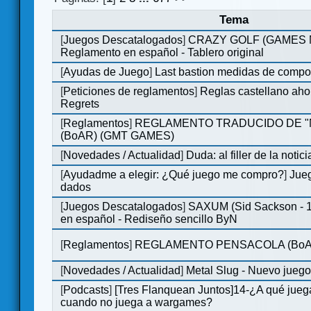
Tema
[
Juegos Descatalogados
]
CRAZY GOLF (GAMES Ma
Reglamento en español - Tablero original
[
Ayudas de Juego
]
Last bastion medidas de comp
[
Peticiones de reglamentos
]
Reglas castellano aho
Regrets
[
Reglamentos
]
REGLAMENTO TRADUCIDO DE 
(BoAR) (GMT GAMES)
[
Novedades / Actualidad
]
Duda: al filler de la notici
[
Ayudadme a elegir: ¿Qué juego me compro?
]
Jueg
dados
[
Juegos Descatalogados
]
SAXUM (Sid Sackson - 
en español - Rediseño sencillo ByN
[
Reglamentos
]
REGLAMENTO PENSACOLA (BoA
[
Novedades / Actualidad
]
Metal Slug - Nuevo jueg
[
Podcasts
]
[Tres Flanquean Juntos]14-¿A qué jue
cuando no juega a wargames?