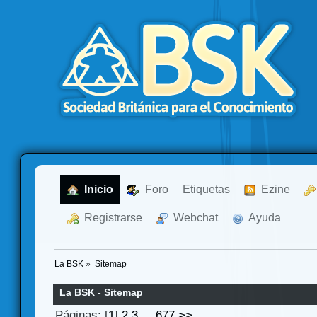
  Inicio
  Foro
Etiquetas
  Ezine
  Registrarse
  Webchat
  Ayuda
La BSK
»
Sitemap
La BSK - Sitemap
Páginas: [
1
]
2
3
...
677
>>