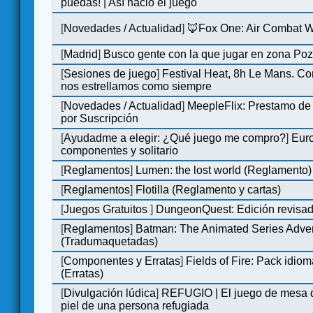
puedas! | Así nació el juego
[
Novedades / Actualidad
]
🦊Fox One: Air Combat 
[
Madrid
]
Busco gente con la que jugar en zona Po
[
Sesiones de juego
]
Festival Heat, 8h Le Mans. C
nos estrellamos como siempre
[
Novedades / Actualidad
]
MeepleFlix: Prestamo de
por Suscripción
[
Ayudadme a elegir: ¿Qué juego me compro?
]
Eur
componentes y solitario
[
Reglamentos
]
Lumen: the lost world (Reglamento)
[
Reglamentos
]
Flotilla (Reglamento y cartas)
[
Juegos Gratuitos
]
DungeonQuest: Edición revisad
[
Reglamentos
]
Batman: The Animated Series Adve
(Tradumaquetadas)
[
Componentes y Erratas
]
Fields of Fire: Pack id
(Erratas)
[
Divulgación lúdica
]
REFUGIO | El juego de mesa q
piel de una persona refugiada