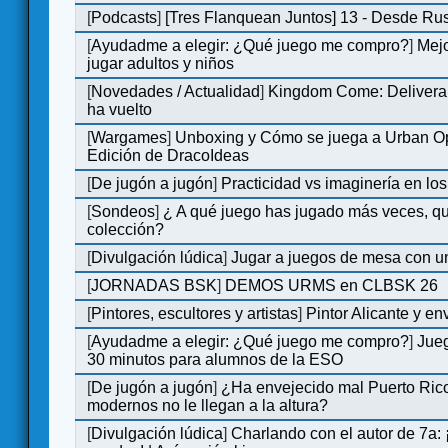
[
Podcasts
]
[Tres Flanquean Juntos] 13 - Desde Ru
[
Ayudadme a elegir: ¿Qué juego me compro?
]
Mejo
jugar adultos y niños
[
Novedades / Actualidad
]
Kingdom Come: Deliveran
ha vuelto
[
Wargames
]
Unboxing y Cómo se juega a Urban Op
Edición de DracoIdeas
[
De jugón a jugón
]
Practicidad vs imaginería en lo
[
Sondeos
]
¿ A qué juego has jugado más veces, qu
colección?
[
Divulgación lúdica
]
Jugar a juegos de mesa con u
[
JORNADAS BSK
]
DEMOS URMS en CLBSK 26
[
Pintores, escultores y artistas
]
Pintor Alicante y en
[
Ayudadme a elegir: ¿Qué juego me compro?
]
Jue
30 minutos para alumnos de la ESO
[
De jugón a jugón
]
¿Ha envejecido mal Puerto Rico
modernos no le llegan a la altura?
[
Divulgación lúdica
]
Charlando con el autor de 7a: