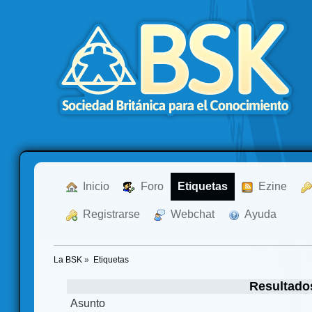
  Inicio
  Foro
Etiquetas
  Ezine
  Registrarse
  Webchat
  Ayuda
La BSK
»
Etiquetas
Resultado
Asunto