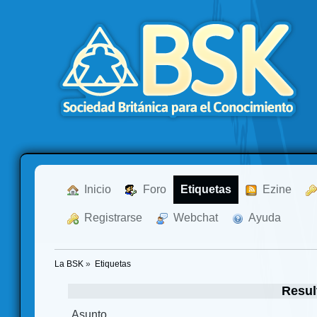
  Inicio
  Foro
Etiquetas
  Ezine
  Registrarse
  Webchat
  Ayuda
La BSK
»
Etiquetas
Resul
Asunto