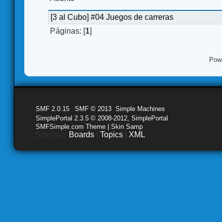
[3 al Cubo] #04 Juegos de carreras
Páginas: [
1
]
Pow
SMF 2.0.15
|
SMF © 2013
,
Simple Machines
SimplePortal 2.3.5 © 2008-2012, SimplePortal
SMFSimple.com Theme | Skin Samp
Sitemap:
Boards
|
Topics
|
XML