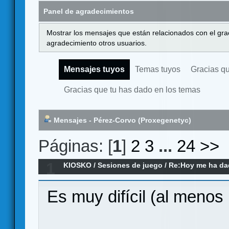
Panel de agradecimientos
Mostrar los mensajes que están relacionados con el gra
agradecimiento otros usuarios.
Mensajes tuyos
Temas tuyos
Gracias q
Gracias que tu has dado en los temas
Mensajes - Pérez-Corvo (Proxegenetyc)
Páginas: [
1
]
2
3
...
24
>>
1
KIOSKO
/
Sesiones de juego
/
Re:Hoy me ha dado
remake)
Es muy difícil (al menos