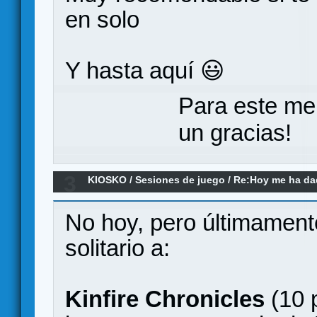
en solo
Y hasta aquí 😃
Para este me
un gracias!
3
KIOSKO
/
Sesiones de juego
/
Re:Hoy me ha dado
remake)
No hoy, pero últimament
solitario a:
Kinfire Chronicles
(10 