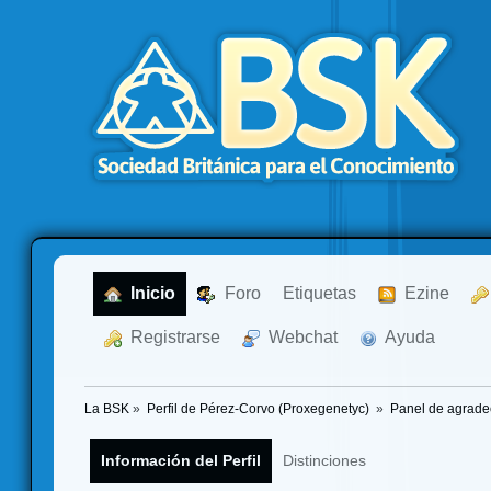
  Inicio
  Foro
Etiquetas
  Ezine
  Registrarse
  Webchat
  Ayuda
La BSK
»
Perfil de Pérez-Corvo (Proxegenetyc) 
»
Panel de agrade
Información del Perfil
Distinciones