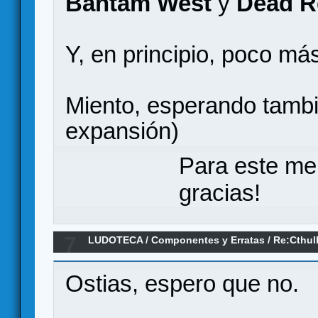
Bantam West
y
Dead R
Y, en principio, poco má
Miento, esperando tamb
expansión)
Para este me
gracias!
7
LUDOTECA
/
Componentes y Erratas
/
Re:Cthulh
Ostias, espero que no.