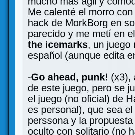
mucho más ágil y cómod
Me calenté el morro con 
hack de MorkBorg en sol
parecido y me metí en e
the icemarks
, un juego
español (aunque edita en
-
Go ahead, punk!
(x3),
de este juego, pero se j
el juego (no oficial) de H
es personal), que sea el 
perssona y la propuesta
oculto con solitario (no h