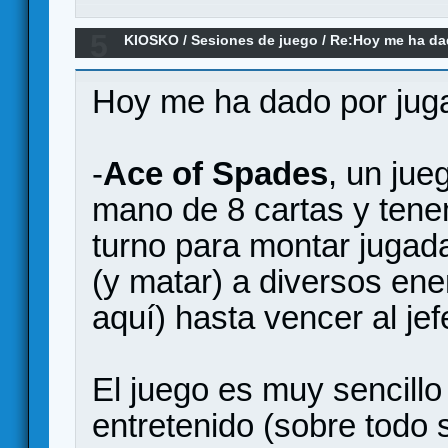
5
KIOSKO
/
Sesiones de juego
/
Re:Hoy me ha dado
remake)
Hoy me ha dado por jugar
-
Ace of Spades
, un ju
mano de 8 cartas y tene
turno para montar jugada
(y matar) a diversos en
aquí) hasta vencer al jefe
El juego es muy sencillo
entretenido (sobre todo s