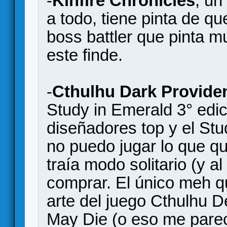
-
Kinfire Chronicles
, un
a todo, tiene pinta de q
boss battler que pinta m
este finde.
-
Cthulhu Dark Provide
Study in Emerald 3° edi
diseñadores top y el St
no puedo jugar lo que qu
traía modo solitario (y a
comprar. El único meh qu
arte del juego Cthulhu D
May Die (o eso me parec