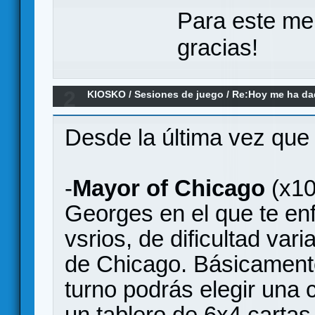
Para este me
gracias!
2
KIOSKO
/
Sesiones de juego
/
Re:Hoy me ha dado
remake)
Desde la última vez que
-
Mayor of Chicago
(x10
Georges en el que te en
vsrios, de dificultad vari
de Chicago. Básicamente
turno podrás elegir una 
un tablero de 6x4 cartas