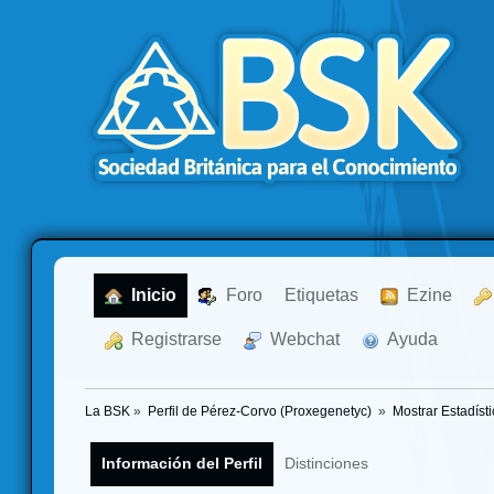
  Inicio
  Foro
Etiquetas
  Ezine
  Registrarse
  Webchat
  Ayuda
La BSK
»
Perfil de Pérez-Corvo (Proxegenetyc) 
»
Mostrar Estadíst
Información del Perfil
Distinciones