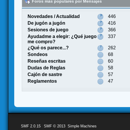
Foros más populares por Mensajes
Novedades / Actualidad
446
De jugón a jugón
416
Sesiones de juego
366
Ayudadme a elegir: ¿Qué juego
337
me compro?
¿Qué os parece...?
262
Sondeos
68
Reseñas escritas
60
Dudas de Reglas
58
Cajón de sastre
57
Reglamentos
47
SMF 2.0.15
|
SMF © 2013
,
Simple Machines