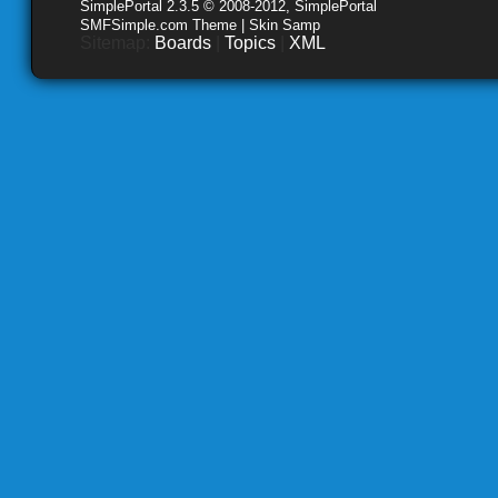
SimplePortal 2.3.5 © 2008-2012, SimplePortal
SMFSimple.com Theme | Skin Samp
Sitemap:
Boards
|
Topics
|
XML