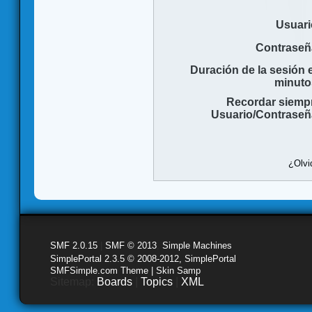
Usuari
Contraseñ
Duración de la sesión 
minuto
Recordar siemp
Usuario/Contraseñ
¿Olvi
SMF 2.0.15
|
SMF © 2013
,
Simple Machines
SimplePortal 2.3.5 © 2008-2012, SimplePortal
SMFSimple.com Theme | Skin Samp
Sitemap:
Boards
|
Topics
|
XML