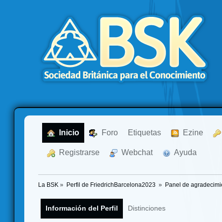
  Inicio
  Foro
Etiquetas
  Ezine
  Registrarse
  Webchat
  Ayuda
La BSK
»
Perfil de FriedrichBarcelona2023 
»
Panel de agradecimi
Información del Perfil
Distinciones