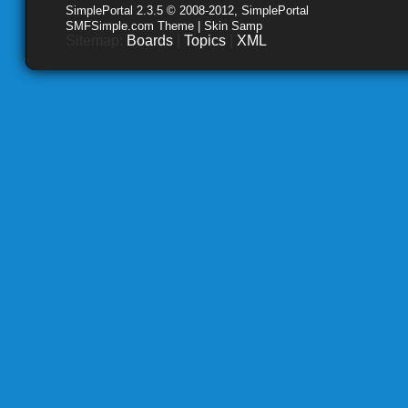
SimplePortal 2.3.5 © 2008-2012, SimplePortal
SMFSimple.com Theme | Skin Samp
Sitemap:
Boards
|
Topics
|
XML