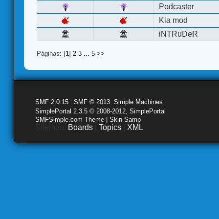
Podcaster
Kia mod
iNTRuDeR
Páginas: [
1
]
2
3
...
5
>>
SMF 2.0.15
|
SMF © 2013
,
Simple Machines
SimplePortal 2.3.5 © 2008-2012, SimplePortal
SMFSimple.com Theme | Skin Samp
Sitemap:
Boards
|
Topics
|
XML