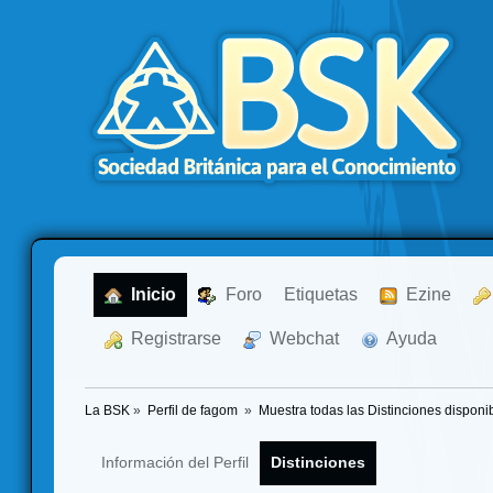
  Inicio
  Foro
Etiquetas
  Ezine
  Registrarse
  Webchat
  Ayuda
La BSK
»
Perfil de fagom 
»
Muestra todas las Distinciones disponi
Información del Perfil
Distinciones