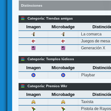
Distinciones
Categoría: Tiendas amigas
Imagen
Microbadge
Distinció
La comarca
Juegos de mesa
Generación X
Categoría: Templos lúdicos
Imagen
Microbadge
Distinció
Playbar
Categoría: Premios Wkr
Imagen
Microbadge
Distinció
Taxista
Pistola de Rayo