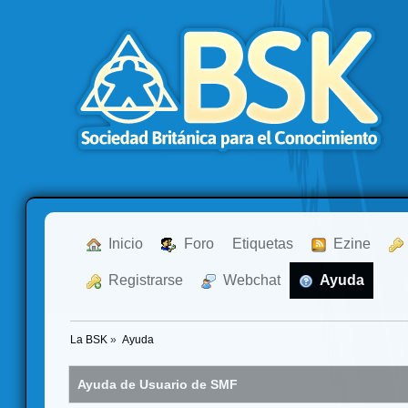
  Inicio
  Foro
Etiquetas
  Ezine
  Registrarse
  Webchat
  Ayuda
La BSK
»
Ayuda
Ayuda de Usuario de SMF