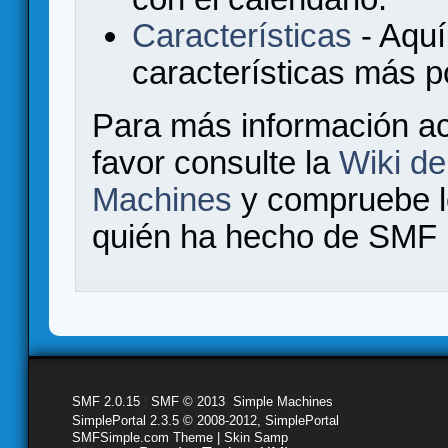
Características
- Aquí
características más 
Para más información a
favor consulte la
Wiki d
Machines
y compruebe 
quién ha hecho de SMF l
SMF 2.0.15
|
SMF © 2013
,
Simple Machines
SimplePortal 2.3.5 © 2008-2012, SimplePortal
SMFSimple.com Theme | Skin Samp