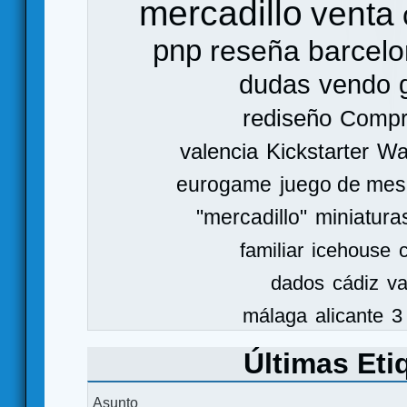
mercadillo
venta
pnp
reseña
barcel
dudas
vendo
rediseño
Comp
valencia
Kickstarter
Wa
eurogame
juego de mes
"mercadillo"
miniatura
familiar
icehouse
dados
cádiz
va
málaga
alicante
3
Últimas Eti
Asunto