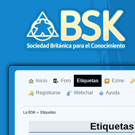
  Inicio
  Foro
Etiquetas
  Ezine
  Registrarse
  Webchat
  Ayuda
La BSK
»
Etiquetas
Etiqueta