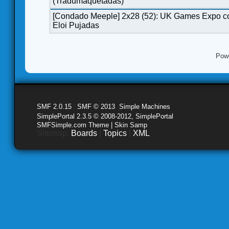
(Tradumaquetadas)
[Condado Meeple] 2x28 (52): UK Games Expo c
Eloi Pujadas
Pow
SMF 2.0.15
|
SMF © 2013
,
Simple Machines
SimplePortal 2.3.5 © 2008-2012, SimplePortal
SMFSimple.com Theme | Skin Samp
Sitemap:
Boards
|
Topics
|
XML