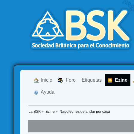
  Inicio
  Foro
Etiquetas
  Ezine
  Ayuda
La BSK
»
Ezine
»
Napoleones de andar por casa