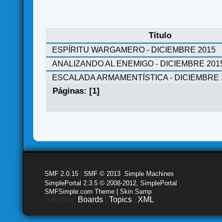
Título
ESPÍRITU WARGAMERO - DICIEMBRE 2015
ANALIZANDO AL ENEMIGO - DICIEMBRE 201
ESCALADA ARMAMENTÍSTICA - DICIEMBRE 
Páginas: [
1
]
SMF 2.0.15
|
SMF © 2013
,
Simple Machines
SimplePortal 2.3.5 © 2008-2012, SimplePortal
SMFSimple.com Theme | Skin Samp
Sitemap:
Boards
|
Topics
|
XML