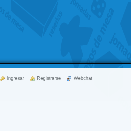
  Ingresar
  Registrarse
  Webchat