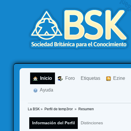
  Inicio
  Foro
Etiquetas
  Ezine
  Ayuda
La BSK
»
Perfil de temp3ror 
»
Resumen
Información del Perfil
Distinciones