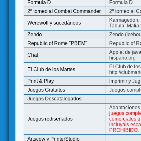
Formula D
Formula D
2º torneo al Combat Commander
2º torneo al
Karmagedon, W
Werewolf y sucedáneos
Tabula, Mafia
Zendo
Zendo (iceho
Republic of Rome "PBEM"
Republic of 
Applet de jav
Chat
hispano.org
El Club de los
El Club de los Martes
http://clubmar
Print & Play
Imprimir y Jug
Juegos Gratuitos
Juegos complet
Juegos Descatalogados
Adaptaciones 
juegos comple
Juegos rediseñados
comerciales q
incluyáis esc
PROHIBIDO.
Artscow y PrinterStudio