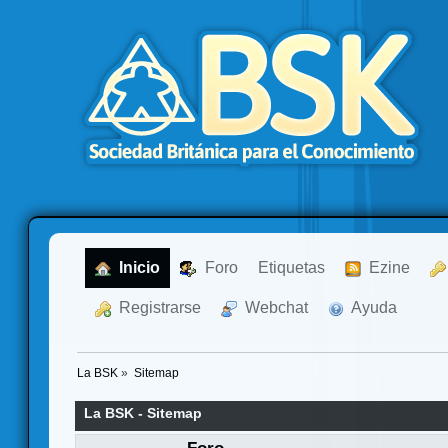
  Inicio
  Foro
Etiquetas
  Ezine
  Registrarse
  Webchat
  Ayuda
La BSK
»
Sitemap
La BSK - Sitemap