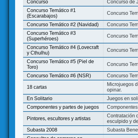
Concurso
Concurso de 
Concurso Temático #1
Concurso Temá
(Escarabajos)
Concurso Temático #2 (Navidad)
Concurso Tem
Concurso Temático #3
Concurso Tem
(Superhéroes)
Concurso Temático #4 (Lovecraft
Concurso Temá
y Cthulhu)
Concurso Temático #5 (Piel de
Concurso Temá
Toro)
Concurso Temático #6 (NSR)
Concurso Tem
Microjuegos d
18 cartas
opinar.
En Solitario
Juegos en soli
Componentes y partes de juegos
Componentes 
Contratación d
Pintores, escultores y artistas
esculpido y d
Subasta 2008
Subasta Bene