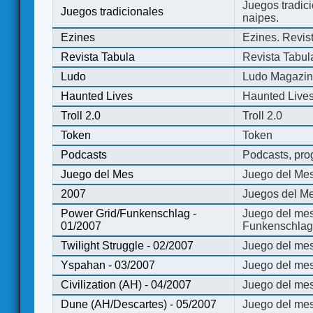
Juegos tradici
Juegos tradicionales
naipes.
Ezines
Ezines. Revist
Revista Tabula
Revista Tabul
Ludo
Ludo Magazi
Haunted Lives
Haunted Live
Troll 2.0
Troll 2.0
Token
Token
Podcasts
Podcasts, pro
Juego del Mes
Juego del Me
2007
Juegos del Me
Power Grid/Funkenschlag -
Juego del mes
01/2007
Funkenschlag 
Twilight Struggle - 02/2007
Juego del mes
Yspahan - 03/2007
Juego del me
Civilization (AH) - 04/2007
Juego del mes 
Dune (AH/Descartes) - 05/2007
Juego del me