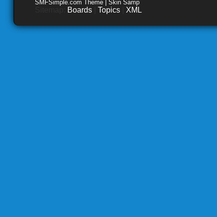
SMFSimple.com Theme | Skin Samp
Sitemap:
Boards
|
Topics
|
XML