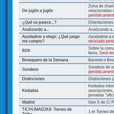
Zona de charl
De jugón a jugón
relacionadas 
periódicamen
¿Qué os parece...?
Disertaciones
Analizando a...
Analizando a..
Ayudadme a elegir: ¿Qué juego
Ayudadme a e
me compro?
reciclado per
Sobre la comu
BSK
fama.
Será re
Besequero de la Semana
Baronet o Be
Sondeos de o
Sondeos
periódicament
Distinciones
Distinciones 
Kedadas infor
Kedadas
asociaciones, 
jornadas "ofic
Madrid
Gen X de C/ P
TICHUMAD2K8 -Torneo de
1 er Torneo de
Tichu