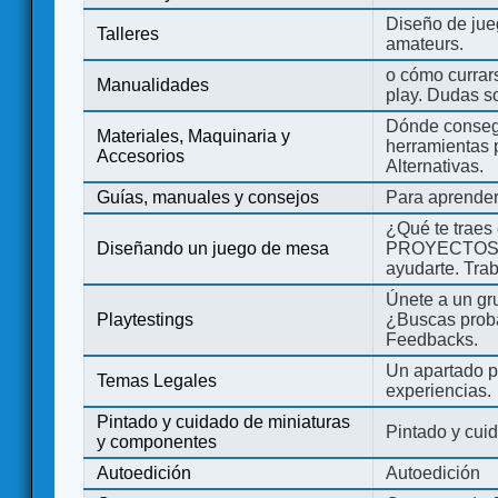
Diseño de jue
Talleres
amateurs.
o cómo currars
Manualidades
play. Dudas so
Dónde consegu
Materiales, Maquinaria y
herramientas 
Accesorios
Alternativas.
Guías, manuales y consejos
Para aprender
¿Qué te traes
Diseñando un juego de mesa
PROYECTOS co
ayudarte. Tra
Únete a un gru
Playtestings
¿Buscas probad
Feedbacks.
Un apartado pa
Temas Legales
experiencias.
Pintado y cuidado de miniaturas
Pintado y cui
y componentes
Autoedición
Autoedición