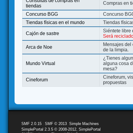
Consultas de compras en
Compras en ti
tiendas
Concurso BGG
Concurso BG
Tiendas físicas en el mundo
Tiendas físic
Siéntete libre
Cajón de sastre
Será reciclad
Mensajes del 
Arca de Noe
de la limpia.
¿Tienes algu
Mundo Virtual
alguna cosa d
mesa?
Cineforum, vis
Cineforum
propuestas
SMF 2.0.15
|
SMF © 2013
,
Simple Machines
SimplePortal 2.3.5 © 2008-2012, SimplePortal