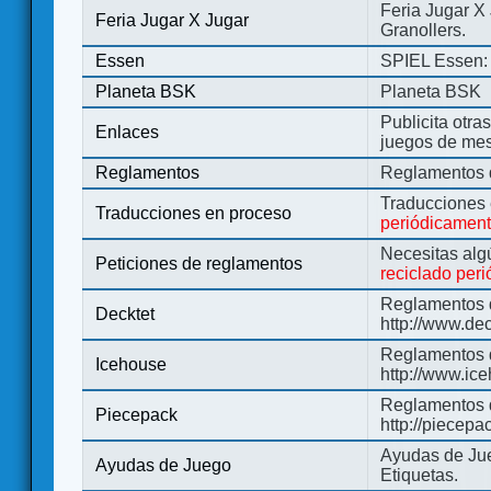
Feria Jugar X
Feria Jugar X Jugar
Granollers.
Essen
SPIEL Essen: 
Planeta BSK
Planeta BSK
Publicita otra
Enlaces
juegos de me
Reglamentos
Reglamentos d
Traducciones
Traducciones en proceso
periódicamen
Necesitas alg
Peticiones de reglamentos
reciclado per
Reglamentos d
Decktet
http://www.de
Reglamentos d
Icehouse
http://www.ic
Reglamentos 
Piecepack
http://piecepa
Ayudas de Jue
Ayudas de Juego
Etiquetas.