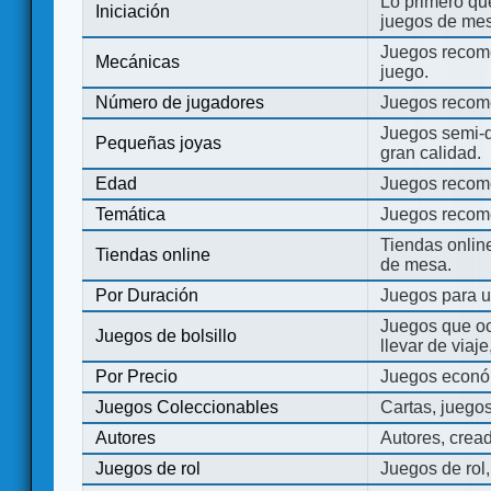
Lo primero que
Iniciación
juegos de mes
Juegos recome
Mecánicas
juego.
Número de jugadores
Juegos recom
Juegos semi-d
Pequeñas joyas
gran calidad.
Edad
Juegos recom
Temática
Juegos recom
Tiendas onli
Tiendas online
de mesa.
Por Duración
Juegos para u
Juegos que o
Juegos de bolsillo
llevar de viaje
Por Precio
Juegos económ
Juegos Coleccionables
Cartas, juego
Autores
Autores, crea
Juegos de rol
Juegos de rol,