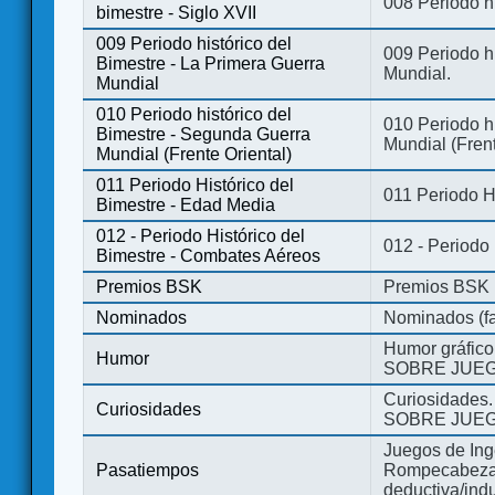
008 Periodo hi
bimestre - Siglo XVII
009 Periodo histórico del
009 Periodo hi
Bimestre - La Primera Guerra
Mundial.
Mundial
010 Periodo histórico del
010 Periodo h
Bimestre - Segunda Guerra
Mundial (Frent
Mundial (Frente Oriental)
011 Periodo Histórico del
011 Periodo H
Bimestre - Edad Media
012 - Periodo Histórico del
012 - Periodo
Bimestre - Combates Aéreos
Premios BSK
Premios BSK
Nominados
Nominados (fa
Humor gráfico
Humor
SOBRE JUEG
Curiosidades.
Curiosidades
SOBRE JUEG
Juegos de Ing
Pasatiempos
Rompecabezas
deductiva/indu