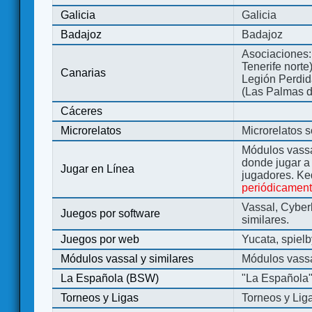
Galicia
Galicia
Badajoz
Badajoz
Asociaciones:
Tenerife norte
Canarias
Legión Perdida
(Las Palmas d
Cáceres
Microrelatos
Microrelatos 
Módulos vassa
donde jugar 
Jugar en Línea
jugadores. Ke
periódicamen
Vassal, Cyber
Juegos por software
similares.
Juegos por web
Yucata, spiel
Módulos vassal y similares
Módulos vassa
La Española (BSW)
"La Española
Torneos y Ligas
Torneos y Lig