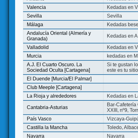
Valencia
Kedadas en V
Sevilla
Sevilla
Málaga
Kedadas bese
Andalucía Oriental (Almería y
Kedadas en An
Granada)
Valladolid
Kedadas en Va
Murcia
kedadas en M
A.J. El Cuarto Oscuro. La
Si te gustan l
Sociedad Oculta [Cartagena]
este es tu sit
El Duende [Murcia/El Palmar]
Club Meeple [Cartagena]
La Rioja y alrededores
Kedadas en L
Bar-Cafetería 
Cantabria-Asturias
XXIII, nº9, To
País Vasco
Vizcaya-Guip
Castilla la Mancha
Toledo, Albac
Navarra
Navarra