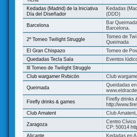
Kedadas (Madrid) de la Iniciativa
Kedadas (Madri
Día del Diseñador
(DDD)
Bar Queimada.
Barcelona
Barcelona.
Torneo de Twil
2º Torneo Twilight Struggle
Queimada
El Gran Chispazo
Torneo de Po
Quedadas Tecla Sala
Eventos lúdico
III Torneo de Twilight Struggle
Club wargamer Rvbicón
Club wargame
Queidadas en
Queimada
www.eldracde
Firefly drinks
Firefly drinks & games
http://www.fir
Club Amatent
Club Amatent,
Centro Cívico 
Zaragoza
CP: 50014 http
Alicante
Kedadas en Al