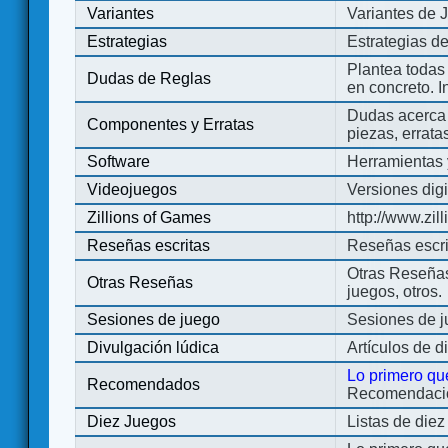
Variantes
Variantes de 
Estrategias
Estrategias d
Plantea todas
Dudas de Reglas
en concreto. 
Dudas acerca 
Componentes y Erratas
piezas, errata
Software
Herramientas 
Videojuegos
Versiones digi
Zillions of Games
http://www.zi
Reseñas escritas
Reseñas escri
Otras Reseñas 
Otras Reseñas
juegos, otros.
Sesiones de juego
Sesiones de 
Divulgación lúdica
Artículos de d
Lo primero qu
Recomendados
Recomendacion
Diez Juegos
Listas de die