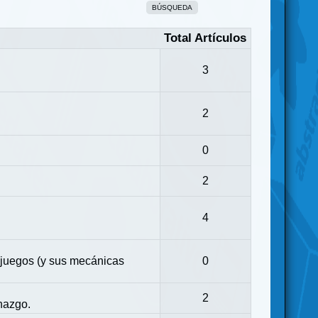
BÚSQUEDA
Total Artículos
3
2
0
2
4
 juegos (y sus mecánicas
0
2
nazgo.