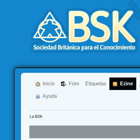
  Inicio
  Foro
Etiquetas
  Ezine
  Ayuda
La BSK