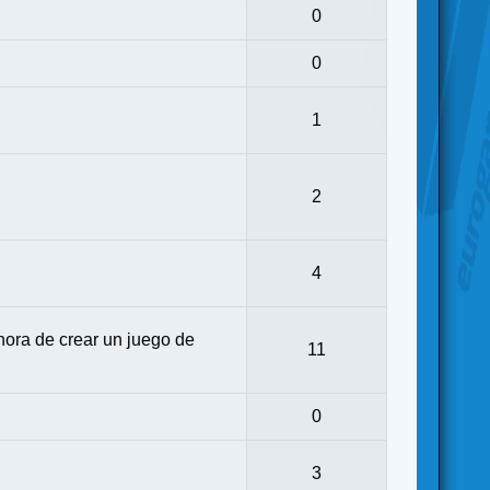
0
0
1
2
4
ora de crear un juego de
11
0
3