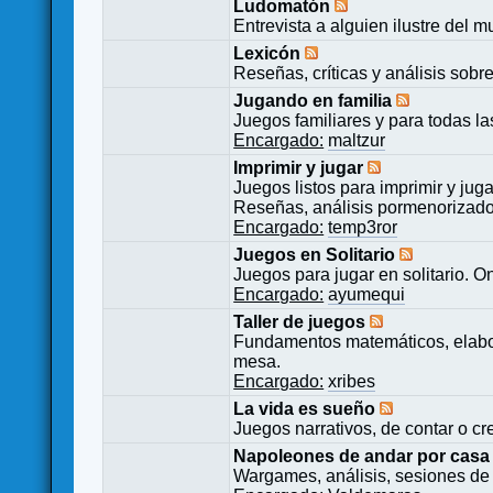
Ludomatón
Entrevista a alguien ilustre del 
Lexicón
Reseñas, críticas y análisis sobr
Jugando en familia
Juegos familiares y para todas l
Encargado:
maltzur
Imprimir y jugar
Juegos listos para imprimir y juga
Reseñas, análisis pormenorizado
Encargado:
temp3ror
Juegos en Solitario
Juegos para jugar en solitario. O
Encargado:
ayumequi
Taller de juegos
Fundamentos matemáticos, elabor
mesa.
Encargado:
xribes
La vida es sueño
Juegos narrativos, de contar o cre
Napoleones de andar por casa
Wargames, análisis, sesiones de 