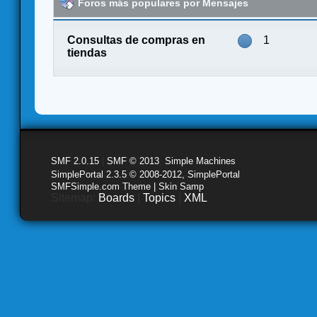
Foros más populares por Mensajes
Consultas de compras en
1
tiendas
SMF 2.0.15
|
SMF © 2013
,
Simple Machines
SimplePortal 2.3.5 © 2008-2012, SimplePortal
SMFSimple.com Theme | Skin Samp
Sitemap:
Boards
|
Topics
|
XML