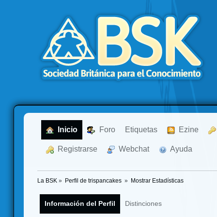
  Inicio
  Foro
Etiquetas
  Ezine
  Registrarse
  Webchat
  Ayuda
La BSK
»
Perfil de trispancakes 
»
Mostrar Estadísticas
Información del Perfil
Distinciones