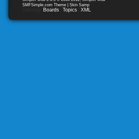
SMFSimple.com Theme | Skin Samp
Sitemap:
Boards
|
Topics
|
XML