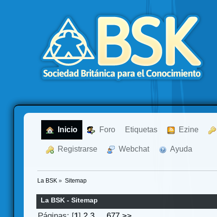
  Inicio
  Foro
Etiquetas
  Ezine
  Registrarse
  Webchat
  Ayuda
La BSK
»
Sitemap
La BSK - Sitemap
Páginas: [
1
]
2
3
...
677
>>