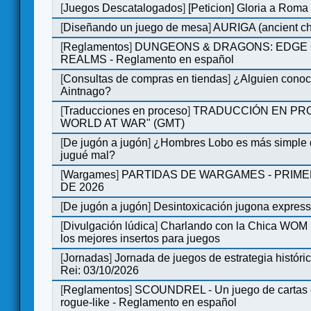
[
Juegos Descatalogados
]
[Peticion] Gloria a Roma
[
Diseñando un juego de mesa
]
AURIGA (ancient cha
[
Reglamentos
]
DUNGEONS & DRAGONS: EDGE 
REALMS - Reglamento en español
[
Consultas de compras en tiendas
]
¿Alguien conoce
Aintnago?
[
Traducciones en proceso
]
TRADUCCIÓN EN PRO
WORLD AT WAR" (GMT)
[
De jugón a jugón
]
¿Hombres Lobo es más simple q
jugué mal?
[
Wargames
]
PARTIDAS DE WARGAMES - PRIM
DE 2026
[
De jugón a jugón
]
Desintoxicación jugona expres
[
Divulgación lúdica
]
Charlando con la Chica WOM |
los mejores insertos para juegos
[
Jornadas
]
Jornada de juegos de estrategia históri
Rei: 03/10/2026
[
Reglamentos
]
SCOUNDREL - Un juego de cartas e
rogue-like - Reglamento en español