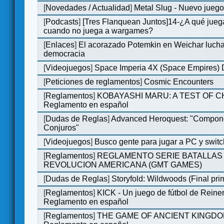
[
Novedades / Actualidad
]
Metal Slug - Nuevo jueg
[
Podcasts
]
[Tres Flanquean Juntos]14-¿A qué jue
cuando no juega a wargames?
[
Enlaces
]
El acorazado Potemkin en Weichar lucha
democracia
[
Videojuegos
]
Space Imperia 4X (Space Empires) D
[
Peticiones de reglamentos
]
Cosmic Encounters
[
Reglamentos
]
KOBAYASHI MARU: A TEST OF 
Reglamento en español
[
Dudas de Reglas
]
Advanced Heroquest: "Compon
Conjuros"
[
Videojuegos
]
Busco gente para jugar a PC y switc
[
Reglamentos
]
REGLAMENTO SERIE BATALLAS 
REVOLUCION AMERICANA (GMT GAMES)
[
Dudas de Reglas
]
Storyfold: Wildwoods (Final prim
[
Reglamentos
]
KICK - Un juego de fútbol de Reiner
Reglamento en español
[
Reglamentos
]
THE GAME OF ANCIENT KINGDO