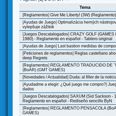
Tema
[
Reglamentos
]
Give Me Liberty! (3W) (Reglamento
[
Ayudas de Juego
]
Optimalizácia herných nástrojo
vylepšuje zážitok
[
Juegos Descatalogados
]
CRAZY GOLF (GAMES M
1980) - Reglamento en español - Tablero original
[
Ayudas de Juego
]
Last bastion medidas de comp
[
Peticiones de reglamentos
]
Reglas castellano aho
deep Regrets
[
Reglamentos
]
REGLAMENTO TRADUCIDO DE 
(BoAR) (GMT GAMES)
[
Novedades / Actualidad
]
Duda: al filler de la notici
[
Ayudadme a elegir: ¿Qué juego me compro?
]
Jueg
dados
[
Juegos Descatalogados
]
SAXUM (Sid Sackson - 
Reglamento en español - Rediseño sencillo ByN
[
Reglamentos
]
REGLAMENTO PENSACOLA (BoA
GAMES)