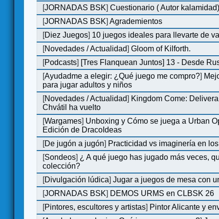
[
JORNADAS BSK
]
Cuestionario ( Autor kalamidad
[
JORNADAS BSK
]
Agrademientos
[
Diez Juegos
]
10 juegos ideales para llevarte de 
[
Novedades / Actualidad
]
Gloom of Kilforth.
[
Podcasts
]
[Tres Flanquean Juntos] 13 - Desde Ru
[
Ayudadme a elegir: ¿Qué juego me compro?
]
Mejo
para jugar adultos y niños
[
Novedades / Actualidad
]
Kingdom Come: Delivera
Chvátil ha vuelto
[
Wargames
]
Unboxing y Cómo se juega a Urban Op
Edición de DracoIdeas
[
De jugón a jugón
]
Practicidad vs imaginería en lo
[
Sondeos
]
¿ A qué juego has jugado más veces, qu
colección?
[
Divulgación lúdica
]
Jugar a juegos de mesa con u
[
JORNADAS BSK
]
DEMOS URMS en CLBSK 26
[
Pintores, escultores y artistas
]
Pintor Alicante y en