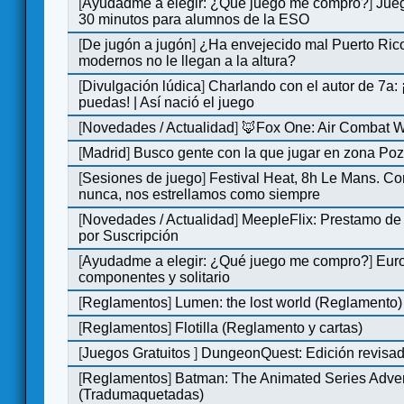
[
Ayudadme a elegir: ¿Qué juego me compro?
]
Jue
30 minutos para alumnos de la ESO
[
De jugón a jugón
]
¿Ha envejecido mal Puerto Rico
modernos no le llegan a la altura?
[
Divulgación lúdica
]
Charlando con el autor de 7a:
puedas! | Así nació el juego
[
Novedades / Actualidad
]
🦊Fox One: Air Combat 
[
Madrid
]
Busco gente con la que jugar en zona Po
[
Sesiones de juego
]
Festival Heat, 8h Le Mans. C
nunca, nos estrellamos como siempre
[
Novedades / Actualidad
]
MeepleFlix: Prestamo de
por Suscripción
[
Ayudadme a elegir: ¿Qué juego me compro?
]
Eur
componentes y solitario
[
Reglamentos
]
Lumen: the lost world (Reglamento)
[
Reglamentos
]
Flotilla (Reglamento y cartas)
[
Juegos Gratuitos
]
DungeonQuest: Edición revisad
[
Reglamentos
]
Batman: The Animated Series Adve
(Tradumaquetadas)