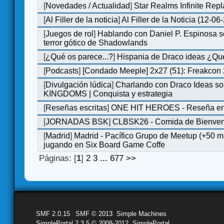
[
Novedades / Actualidad
]
Star Realms Infinite Repl
[
Al Filler de la noticia
]
Al Filler de la Noticia (12-06
[
Juegos de rol
]
Hablando con Daniel P. Espinosa s
terror gótico de Shadowlands
[
¿Qué os parece...?
]
Hispania de Draco ideas ¿Qu
[
Podcasts
]
[Condado Meeple] 2x27 (51): Freakcon
[
Divulgación lúdica
]
Charlando con Draco Ideas s
KINGDOMS | Conquista y estrategia
[
Reseñas escritas
]
ONE HIT HEROES - Reseña en 
[
JORNADAS BSK
]
CLBSK26 - Comida de Bienve
[
Madrid
]
Madrid - Pacífico Grupo de Meetup (+50 
jugando en Six Board Game Coffe
Páginas: [
1
]
2
3
...
677
>>
SMF 2.0.15
|
SMF © 2013
,
Simple Machines
SimplePortal 2.3.5 © 2008-2012, SimplePortal