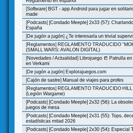
Reglamento en español
[
Software
]
BGT - app Android para jugar en solitari
made
[
Podcasts
]
[Condado Meeple] 2x33 (57): Charlan
España
[
De jugón a jugón
]
¿Te interesaría un trivial super
[
Reglamentos
]
REGLAMENTO TRADUCIDO "MO
(SMALL WARS: AVALON DIGITAL)
[
Novedades / Actualidad
]
Librojuego 📒 Patrulla en
en Verkami
[
De jugón a jugón
]
Explorajuegos.com
[
Cajón de sastre
]
Manual de viajes para profes
[
Reglamentos
]
REGLAMENTO TRADUCIDO HILL
(Legión Wargame)
[
Podcasts
]
[Condado Meeple] 2x32 (56): La obsole
juegos de mesa
[
Podcasts
]
[Condado Meeple] 2x31 (55): Tops, dec
estadísticas mitad 2026
[
Podcasts
]
[Condado Meeple] 2x30 (54): Especial