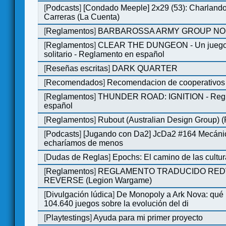
[
Podcasts
]
[Condado Meeple] 2x29 (53): Charlando
Carreras (La Cuenta)
[
Reglamentos
]
BARBAROSSA ARMY GROUP NO
[
Reglamentos
]
CLEAR THE DUNGEON - Un juego 
solitario - Reglamento en español
[
Reseñas escritas
]
DARK QUARTER
[
Recomendados
]
Recomendacion de cooperativos 
[
Reglamentos
]
THUNDER ROAD: IGNITION - Regl
español
[
Reglamentos
]
Rubout (Australian Design Group) 
[
Podcasts
]
[Jugando con Da2] JcDa2 #164 Mecáni
echaríamos de menos
[
Dudas de Reglas
]
Epochs: El camino de las cultu
[
Reglamentos
]
REGLAMENTO TRADUCIDO RED
REVERSE (Legion Wargame)
[
Divulgación lúdica
]
De Monopoly a Ark Nova: qué
104.640 juegos sobre la evolución del di
[
Playtestings
]
Ayuda para mi primer proyecto