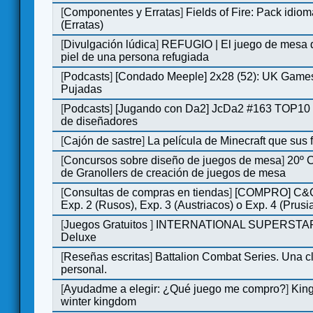
[
Componentes y Erratas
]
Fields of Fire: Pack id
(Erratas)
[
Divulgación lúdica
]
REFUGIO | El juego de mesa q
piel de una persona refugiada
[
Podcasts
]
[Condado Meeple] 2x28 (52): UK Games
Pujadas
[
Podcasts
]
[Jugando con Da2] JcDa2 #163 TOP10 
de diseñadores
[
Cajón de sastre
]
La película de Minecraft que sus 
[
Concursos sobre diseño de juegos de mesa
]
20º 
de Granollers de creación de juegos de mesa
[
Consultas de compras en tiendas
]
[COMPRO] C&C
Exp. 2 (Rusos), Exp. 3 (Austriacos) o Exp. 4 (Prusi
[
Juegos Gratuitos
]
INTERNATIONAL SUPERSTA
Deluxe
[
Reseñas escritas
]
Battalion Combat Series. Una cl
personal.
[
Ayudadme a elegir: ¿Qué juego me compro?
]
King
winter kingdom