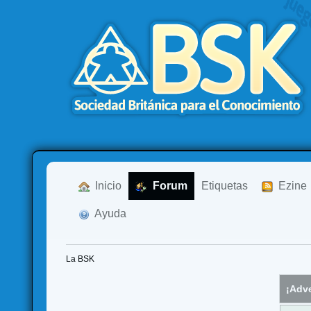
  Inicio
  Forum
Etiquetas
  Ezine
  Ayuda
La BSK
¡Adve