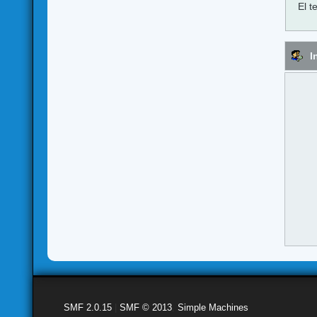
El t
I
SMF 2.0.15
|
SMF © 2013
,
Simple Machines