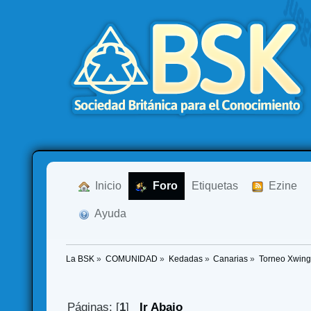
  Inicio
  Foro
Etiquetas
  Ezine
  Ayuda
La BSK
»
COMUNIDAD
»
Kedadas
»
Canarias
»
Torneo Xwing 
Páginas: [
1
]
Ir Abajo