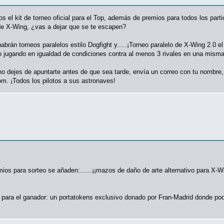
s el kit de torneo oficial para el Top, además de premios para todos los parti
 de X-Wing, ¿vas a dejar que se te escapen?
án torneos paralelos estilo Dogfight y.....¡Torneo paralelo de X-Wing 2.0 el 
o jugando en igualdad de condiciones contra al menos 3 rivales en una mism
o dejes de apuntarte antes de que sea tarde, envía un correo con tu nombre, 
. ¡Todos los pilotos a sus astronaves!
 para sorteo se añaden:......¡¡mazos de daño de arte alternativo para X-Wing
ara el ganador: un portatokens exclusivo donado por Fran-Madrid donde podr