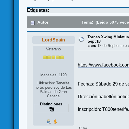
Etiquetas:
Autor
Tema: (Leído 5073 vece
Torneo Xwing Miniature
LordSpain
Sept'18
«
en:
12 de Septiembre d
Veterano
https://www.facebook.c
Mensajes: 1120
Ubicación: Tenerife
Fechas: Sábado 29 de se
norte, pero soy de Las
Palmas de Gran
Canaria
Dirección pabellón polid
Distinciones
Inscripción: T800teneri
Citar