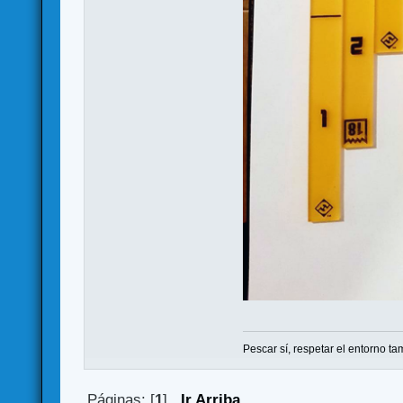
Pescar sí, respetar el entorno ta
Páginas: [
1
]
Ir Arriba