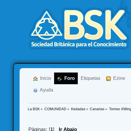
  Inicio
  Foro
Etiquetas
  Ezine
  Ayuda
La BSK
»
COMUNIDAD
»
Kedadas
»
Canarias
»
Torneo XWing
Páginas: [
1
]
Ir Abajo