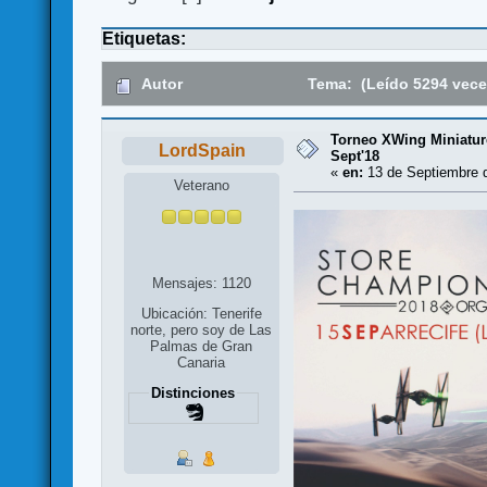
Etiquetas:
Autor
Tema: (Leído 5294 vece
Torneo XWing Miniatur
LordSpain
Sept'18
«
en:
13 de Septiembre d
Veterano
Mensajes: 1120
Ubicación: Tenerife
norte, pero soy de Las
Palmas de Gran
Canaria
Distinciones