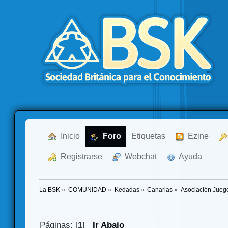
  Inicio
  Foro
Etiquetas
  Ezine
  Registrarse
  Webchat
  Ayuda
La BSK
»
COMUNIDAD
»
Kedadas
»
Canarias
»
Asociación Juego
Páginas: [
1
]
Ir Abajo