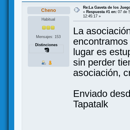
Re:La Gaveta de los Jueg
Cheno
«
Respuesta #1 en:
07 de S
12:45:17 »
Habitual
La asociació
Mensajes: 153
encontramos 
Distinciones
lugar es estu
sin perder ti
asociación, 
Enviado desd
Tapatalk