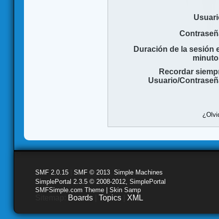
Usuari
Contraseñ
Duración de la sesión 
minuto
Recordar siemp
Usuario/Contraseñ
¿Olvi
SMF 2.0.15
|
SMF © 2013
,
Simple Machines
SimplePortal 2.3.5 © 2008-2012, SimplePortal
SMFSimple.com Theme | Skin Samp
Sitemap:
Boards
|
Topics
|
XML