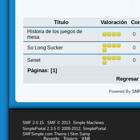
Título
Valoración
Com
Historia de los juegos de
0
mesa
So Long Sucker
0
Senet
0
Páginas: [
1
]
Regresar 
Powered By
SMF 
SMF 2.0.15
|
SMF © 2013
,
Simple Machines
SimplePortal 2.3.5 © 2008-2012, SimplePortal
SMFSimple.com Theme | Skin Samp
Sitemap:
Boards
|
Topics
|
XML