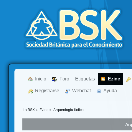
  Inicio
  Foro
Etiquetas
  Ezine
  Registrarse
  Webchat
  Ayuda
La BSK
»
Ezine
»
Arqueología lúdica
Arq