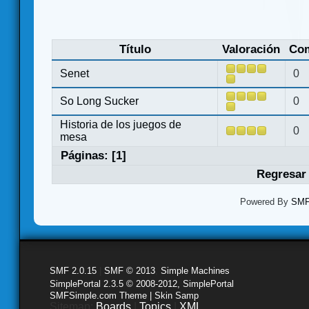
Título
Valoración
Com
Senet
0
So Long Sucker
0
Historia de los juegos de
0
mesa
Páginas: [
1
]
Regresar 
Powered By
SMF 
SMF 2.0.15
|
SMF © 2013
,
Simple Machines
SimplePortal 2.3.5 © 2008-2012, SimplePortal
SMFSimple.com Theme | Skin Samp
Sitemap:
Boards
|
Topics
|
XML