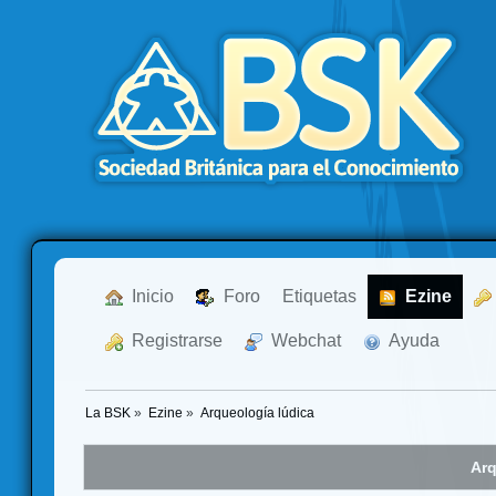
  Inicio
  Foro
Etiquetas
  Ezine
  Registrarse
  Webchat
  Ayuda
La BSK
»
Ezine
»
Arqueología lúdica
Arq