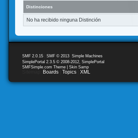
Distinciones
No ha recibido ninguna Distinción
SMF 2.0.15
|
SMF © 2013
,
Simple Machines
SimplePortal 2.3.5 © 2008-2012, SimplePortal
SMFSimple.com Theme | Skin Samp
Sitemap:
Boards
|
Topics
|
XML