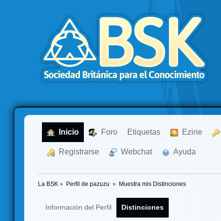
  Inicio
  Foro
Etiquetas
  Ezine
  Registrarse
  Webchat
  Ayuda
La BSK
»
Perfil de pazuzu 
»
Muestra mis Distinciones
Información del Perfil
Distinciones