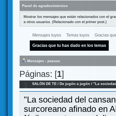
Panel de agradecimientos
Mostrar los mensajes que están relacionados con el gra
a otros usuarios. (Relacionado con el primer post.)
Mensajes tuyos
Temas tuyos
Gracias que
Gracias que tu has dado en los temas
Mensajes - pazuzu
Páginas: [
1
]
1
SALÓN DE TE
/
De jugón a jugón
/
"La sociedad
como metáfora de la Ludosfera
"La sociedad del cansanc
surcoreano afinado en 