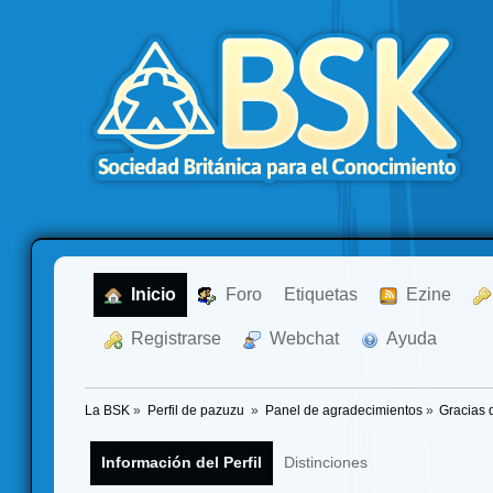
  Inicio
  Foro
Etiquetas
  Ezine
  Registrarse
  Webchat
  Ayuda
La BSK
»
Perfil de pazuzu 
»
Panel de agradecimientos
»
Gracias 
Información del Perfil
Distinciones