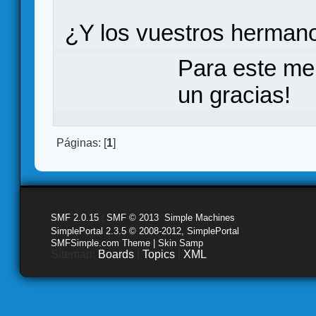
¿Y los vuestros hermano
Para este me
un gracias!
Páginas: [
1
]
SMF 2.0.15
|
SMF © 2013
,
Simple Machines
SimplePortal 2.3.5 © 2008-2012, SimplePortal
SMFSimple.com Theme | Skin Samp
Sitemap:
Boards
|
Topics
|
XML