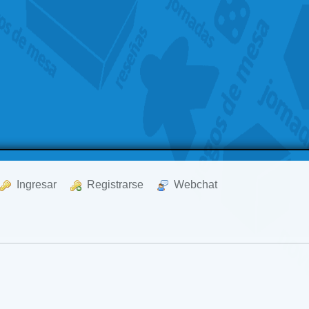
  Ingresar
  Registrarse
  Webchat