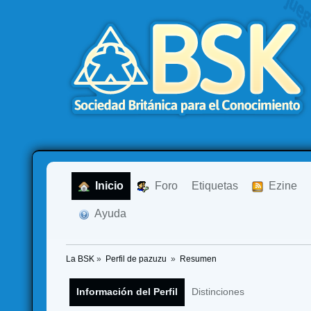
  Inicio
  Foro
Etiquetas
  Ezine
  Ayuda
La BSK
»
Perfil de pazuzu 
»
Resumen
Información del Perfil
Distinciones