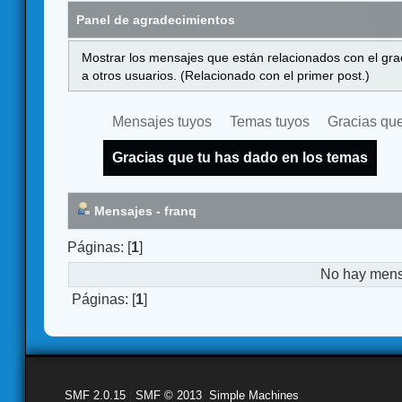
Panel de agradecimientos
Mostrar los mensajes que están relacionados con el gra
a otros usuarios. (Relacionado con el primer post.)
Mensajes tuyos
Temas tuyos
Gracias que
Gracias que tu has dado en los temas
Mensajes - franq
Páginas: [
1
]
No hay mensa
Páginas: [
1
]
SMF 2.0.15
|
SMF © 2013
,
Simple Machines