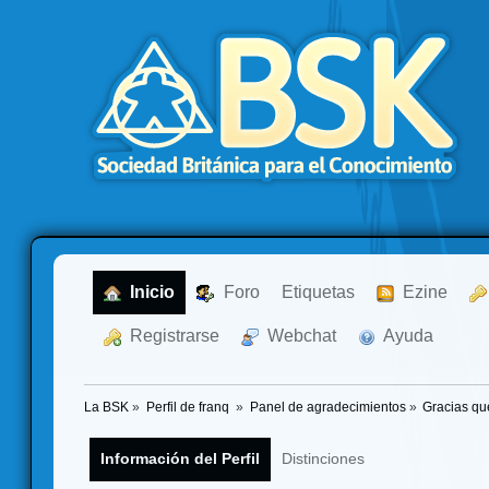
  Inicio
  Foro
Etiquetas
  Ezine
  Registrarse
  Webchat
  Ayuda
La BSK
»
Perfil de franq 
»
Panel de agradecimientos
»
Gracias qu
Información del Perfil
Distinciones