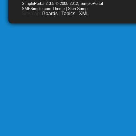
SimplePortal 2.3.5 © 2008-2012, SimplePortal
SMFSimple.com Theme | Skin Samp
Sitemap:
Boards
|
Topics
|
XML