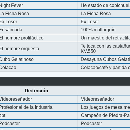
Night Fever
He estado de copichue
La Ficha Rosa
La Ficha Rosa
Ex Loser
Ex Loser
Ensaimada
100% mallorquín
El hombre profiláctico
Un maestro del retracti
Te toca con las castañu
El hombre orquesta
KV.550
Cubo Gelatinoso
Desayuna Cubos Gelat
Colacao
Colacao/café y partida
Distinción
Videoreseñador
Videoreseñador
Profesional de la Industria
Los juegos de mesa me
ppt
Campeón de Piedra-Pap
Podcaster
Podcaster