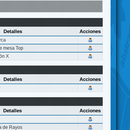
Detalles
Acciones
rca
de mesa Top
ón X
Detalles
Acciones
r
Detalles
Acciones
la de Rayos