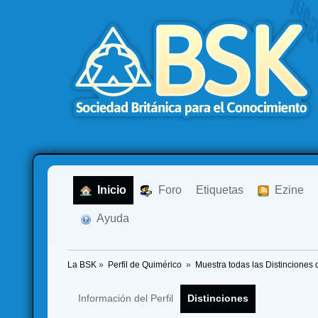
  Inicio
  Foro
Etiquetas
  Ezine
  Ayuda
La BSK
»
Perfil de Quimérico 
»
Muestra todas las Distinciones 
Información del Perfil
Distinciones