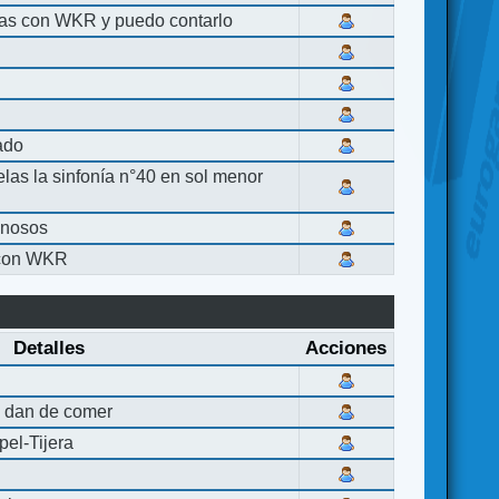
las con WKR y puedo contarlo
lado
elas la sinfonía n°40 en sol menor
inosos
 con WKR
Detalles
Acciones
 dan de comer
el-Tijera