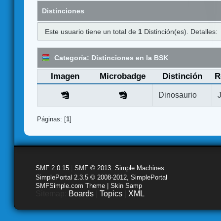
Distinciones
Este usuario tiene un total de
1
Distinción(es). Detalles:
Categoría: Distinciones en la BSK
Imagen
Microbadge
Distinción
R
Dinosaurio
Páginas: [
1
]
SMF 2.0.15
|
SMF © 2013
,
Simple Machines
SimplePortal 2.3.5 © 2008-2012, SimplePortal
SMFSimple.com Theme | Skin Samp
Sitemap:
Boards
|
Topics
|
XML