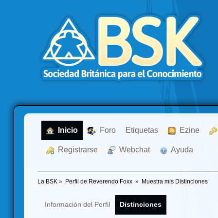
  Inicio
  Foro
Etiquetas
  Ezine
  Registrarse
  Webchat
  Ayuda
La BSK
»
Perfil de Reverendo Foxx 
»
Muestra mis Distinciones
Información del Perfil
Distinciones